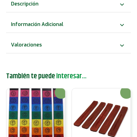
incienso
Descripción
con
signos
Información Adicional
del
zodíaco
Valoraciones
de
latón
grabado
También te puede
interesar...
-
Sol
¡Oferta!
¡Oferta!
cantidad