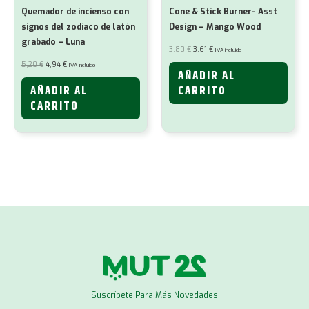
Quemador de incienso con
Cone & Stick Burner- Asst
signos del zodíaco de latón
Design – Mango Wood
grabado – Luna
El
El
3,80
€
3,61
€
IVA incluido
precio
precio
original
actual
El
El
5,20
€
4,94
€
IVA incluido
era:
es:
precio
precio
AÑADIR AL
3,80 €.
3,61 €.
original
actual
era:
es:
AÑADIR AL
CARRITO
5,20 €.
4,94 €.
CARRITO
Suscríbete Para Más Novedades