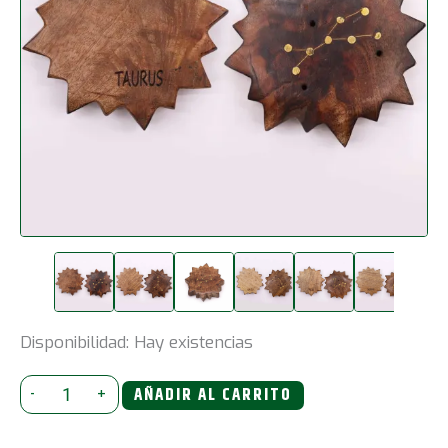
Disponibilidad:
Hay existencias
Quemador
-
+
AÑADIR AL CARRITO
de