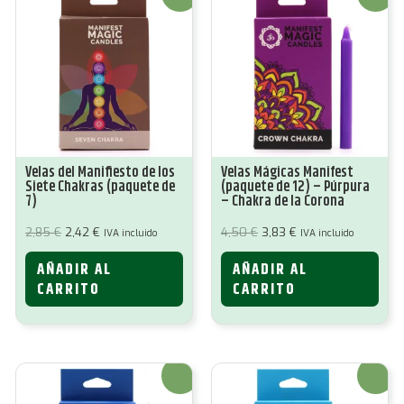
Velas del Manifiesto de los
Velas Mágicas Manifest
Siete Chakras (paquete de
(paquete de 12) – Púrpura
7)
– Chakra de la Corona
El
El
El
El
2,85
€
2,42
€
4,50
€
3,83
€
IVA incluido
IVA incluido
precio
precio
precio
precio
original
actual
original
actual
AÑADIR AL
AÑADIR AL
era:
es:
era:
es:
2,85 €.
2,42 €.
4,50 €.
3,83 €.
CARRITO
CARRITO
¡Oferta!
¡Oferta!