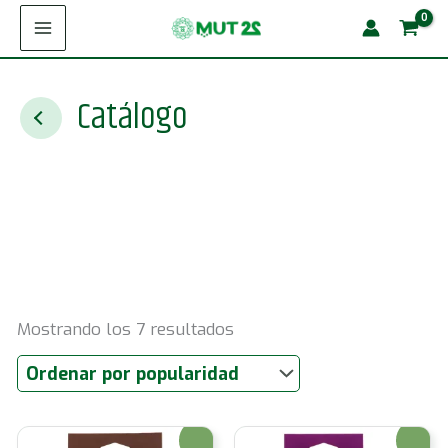
Ir
al
contenido
Catálogo
Ordenado
Mostrando los 7 resultados
por
popularidad
¡Oferta!
¡Oferta!