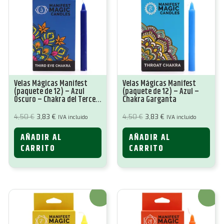
Velas Mágicas Manifest
Velas Mágicas Manifest
(paquete de 12) – Azul
(paquete de 12) – Azul –
Oscuro – Chakra del Tercer
Chakra Garganta
Ojo
El
El
El
El
4,50
€
3,83
€
4,50
€
3,83
€
IVA incluido
IVA incluido
precio
precio
precio
precio
original
actual
original
actual
AÑADIR AL
AÑADIR AL
era:
es:
era:
es:
4,50 €.
3,83 €.
4,50 €.
3,83 €.
CARRITO
CARRITO
¡Oferta!
¡Oferta!