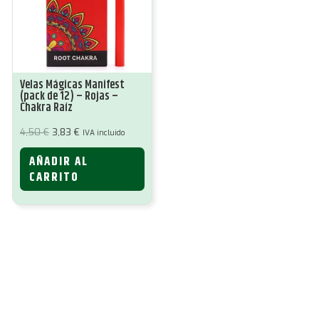
Velas Mágicas Manifest
(pack de 12) – Rojas –
Chakra Raíz
El
El
4,50
€
3,83
€
IVA incluido
precio
precio
original
actual
AÑADIR AL
era:
es:
4,50 €.
3,83 €.
CARRITO