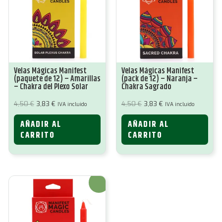
Velas Mágicas Manifest
Velas Mágicas Manifest
(paquete de 12) – Amarillas
(pack de 12) – Naranja –
– Chakra del Plexo Solar
Chakra Sagrado
El
El
El
El
4,50
€
3,83
€
4,50
€
3,83
€
IVA incluido
IVA incluido
precio
precio
precio
precio
original
actual
original
actual
AÑADIR AL
AÑADIR AL
era:
es:
era:
es:
4,50 €.
3,83 €.
4,50 €.
3,83 €.
CARRITO
CARRITO
¡Oferta!