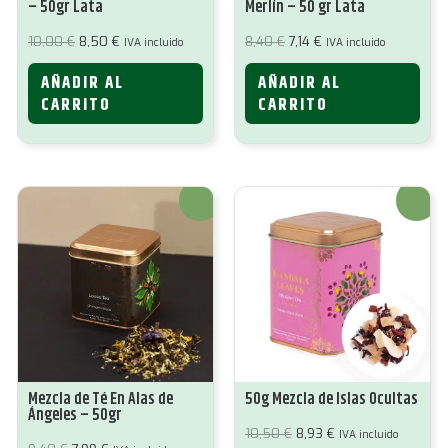
– 50gr Lata
Merlín – 50 gr Lata
El
El
El
El
10,00
€
8,50
€
8,40
€
7,14
€
IVA incluido
IVA incluido
precio
precio
precio
precio
original
actual
original
actual
AÑADIR AL
AÑADIR AL
era:
es:
era:
es:
10,00 €.
8,50 €.
8,40 €.
7,14 €.
CARRITO
CARRITO
¡Oferta!
¡Oferta!
Mezcla de Té En Alas de
50g Mezcla de Islas Ocultas
Ángeles – 50gr
El
El
10,50
€
8,93
€
IVA incluido
precio
precio