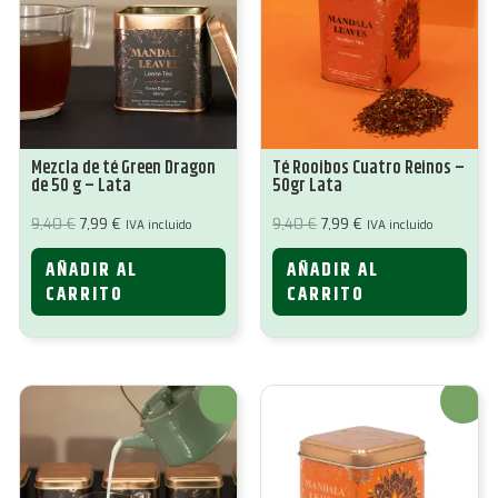
Mezcla de té Green Dragon
Té Rooibos Cuatro Reinos –
de 50 g – Lata
50gr Lata
El
El
El
El
9,40
€
7,99
€
9,40
€
7,99
€
IVA incluido
IVA incluido
precio
precio
precio
precio
original
actual
original
actual
AÑADIR AL
AÑADIR AL
era:
es:
era:
es:
9,40 €.
7,99 €.
9,40 €.
7,99 €.
CARRITO
CARRITO
¡Oferta!
¡Oferta!