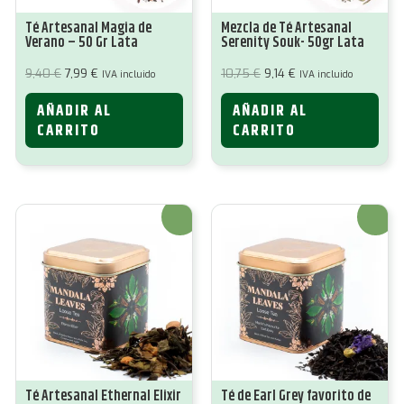
Té Artesanal Magia de
Mezcla de Té Artesanal
Verano – 50 Gr Lata
Serenity Souk- 50gr Lata
El
El
El
El
9,40
€
7,99
€
10,75
€
9,14
€
IVA incluido
IVA incluido
precio
precio
precio
precio
original
actual
original
actual
AÑADIR AL
AÑADIR AL
era:
es:
era:
es:
9,40 €.
7,99 €.
10,75 €.
9,14 €.
CARRITO
CARRITO
¡Oferta!
¡Oferta!
Té Artesanal Ethernal Elixir
Té de Earl Grey favorito de