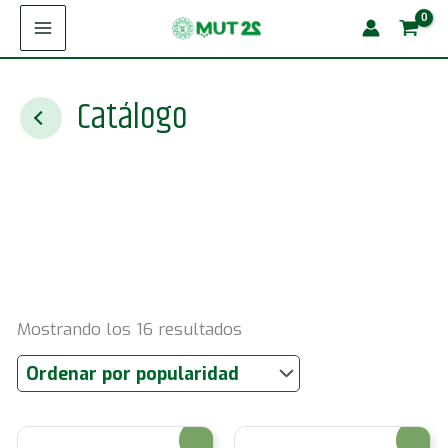
Ir
al
contenido
Catálogo
Ordenado
Mostrando los 16 resultados
por
popularidad
¡Oferta!
¡Oferta!