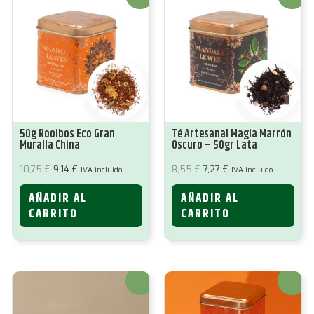
50g Rooibos Eco Gran
Té Artesanal Magia Marrón
Muralla China
Oscuro – 50gr Lata
El
El
El
El
10,75
€
9,14
€
8,55
€
7,27
€
IVA incluido
IVA incluido
precio
precio
precio
precio
original
actual
original
actual
AÑADIR AL
AÑADIR AL
era:
es:
era:
es:
10,75 €.
9,14 €.
8,55 €.
7,27 €.
CARRITO
CARRITO
¡Oferta!
¡Oferta!