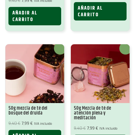
El
El
9,40
€
7,99
€
IVA incluido
original
actual
precio
precio
AÑADIR AL
era:
es:
original
actual
10,50 €.
8,93 €.
AÑADIR AL
era:
es:
CARRITO
9,40 €.
7,99 €.
CARRITO
¡Oferta!
¡Oferta!
50g mezcla de té del
50g Mezcla de té de
bosque del druida
atención plena y
meditación
El
El
9,40
€
7,99
€
IVA incluido
precio
precio
El
El
9,40
€
7,99
€
IVA incluido
original
actual
precio
precio
era:
es: