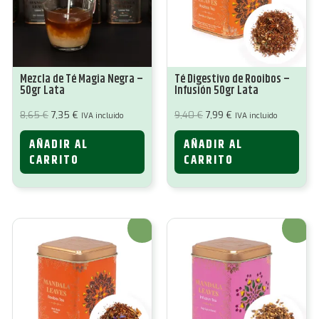
Mezcla de Té Magia Negra –
Té Digestivo de Rooibos –
50gr Lata
Infusión 50gr Lata
El
El
El
El
8,65
€
7,35
€
9,40
€
7,99
€
IVA incluido
IVA incluido
precio
precio
precio
precio
original
actual
original
actual
AÑADIR AL
AÑADIR AL
era:
es:
era:
es:
8,65 €.
7,35 €.
9,40 €.
7,99 €.
CARRITO
CARRITO
¡Oferta!
¡Oferta!