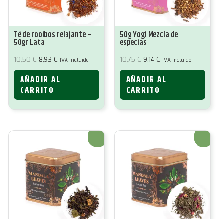
Té de rooibos relajante –
50g Yogi Mezcla de
50gr Lata
especias
El
El
El
El
10,50
€
8,93
€
10,75
€
9,14
€
IVA incluido
IVA incluido
precio
precio
precio
precio
original
actual
original
actual
AÑADIR AL
AÑADIR AL
era:
es:
era:
es:
10,50 €.
8,93 €.
10,75 €.
9,14 €.
CARRITO
CARRITO
¡Oferta!
¡Oferta!