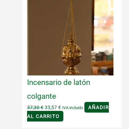
Incensario de latón
colgante
El
El
37,30
€
33,57
€
AÑADIR
IVA incluido
precio
precio
AL CARRITO
original
actual