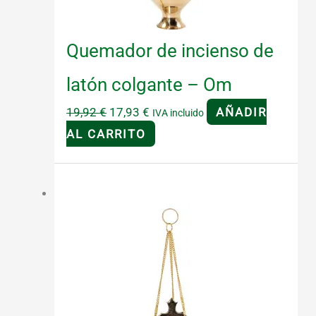
Quemador de incienso de
latón colgante – Om
El
El
19,92
€
17,93
€
AÑADIR
IVA incluido
precio
precio
AL CARRITO
original
actual
era:
es:
¡Oferta!
19,92 €.
17,93 €.