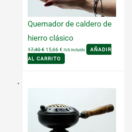
Quemador de caldero de
hierro clásico
El
El
17,40
€
15,66
€
AÑADIR
IVA incluido
precio
precio
AL CARRITO
original
actual
era:
es:
¡Oferta!
17,40 €.
15,66 €.