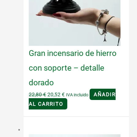
Gran incensario de hierro
con soporte – detalle
dorado
El
El
22,80
€
20,52
€
AÑADIR
IVA incluido
precio
precio
AL CARRITO
original
actual
era:
es:
¡Oferta!
22,80 €.
20,52 €.