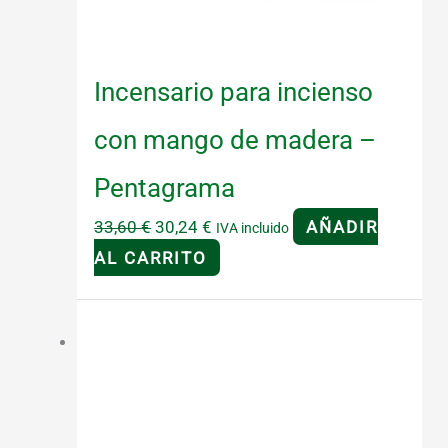
Incensario para incienso
con mango de madera –
Pentagrama
El
El
33,60
€
30,24
€
AÑADIR
IVA incluido
precio
precio
AL CARRITO
original
actual
era:
es:
¡Oferta!
33,60 €.
30,24 €.