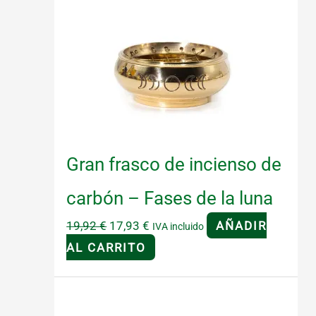
Gran frasco de incienso de
carbón – Fases de la luna
El
El
19,92
€
17,93
€
AÑADIR
IVA incluido
precio
precio
AL CARRITO
original
actual
era:
es:
19,92 €.
17,93 €.