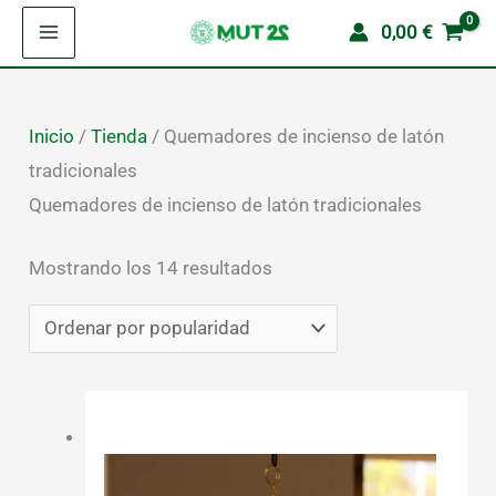
Ir
Catálogo
|
Encuentra el producto que necesitas
0,00
€
al
contenido
Inicio
/
Tienda
/ Quemadores de incienso de latón
tradicionales
Quemadores de incienso de latón tradicionales
Ordenado
Mostrando los 14 resultados
por
popularidad
¡Oferta!