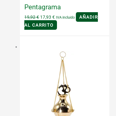
Pentagrama
El
El
19,92
€
17,93
€
AÑADIR
IVA incluido
precio
precio
AL CARRITO
original
actual
era:
es:
¡Oferta!
19,92 €.
17,93 €.