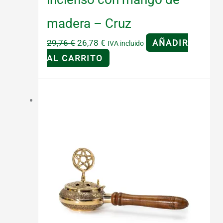
madera – Cruz
El
El
29,76
€
26,78
€
AÑADIR
IVA incluido
precio
precio
AL CARRITO
original
actual
era:
es:
¡Oferta!
29,76 €.
26,78 €.