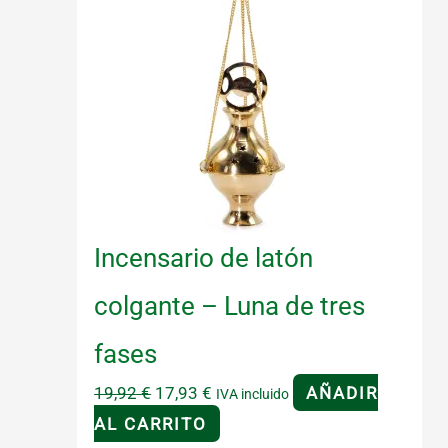
Incensario de latón
colgante – Luna de tres
fases
El
El
19,92
€
17,93
€
AÑADIR
IVA incluido
precio
precio
AL CARRITO