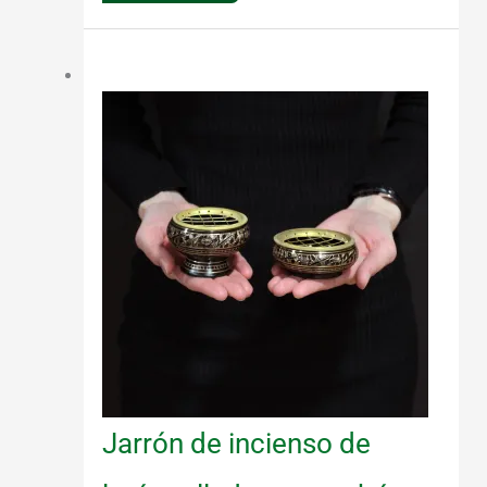
original
actual
era:
es:
¡Oferta!
22,80 €.
20,52 €.
Jarrón de incienso de