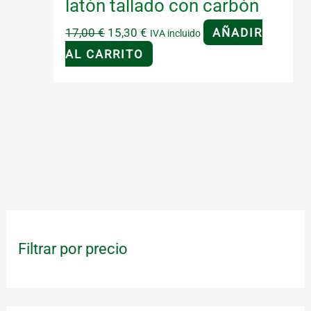
latón tallado con carbón
El
El
17,00
€
15,30
€
AÑADIR
IVA incluido
precio
precio
AL CARRITO
original
actual
era:
es:
17,00 €.
15,30 €.
Filtrar por precio