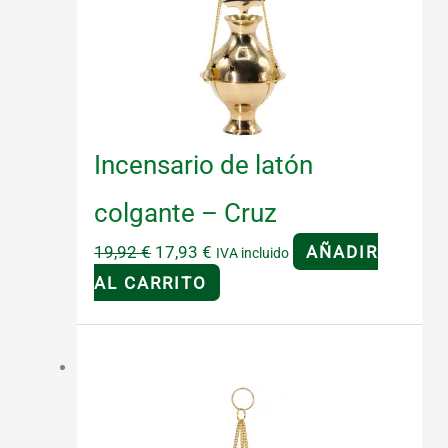
Incensario de latón
colgante – Cruz
El
El
19,92
€
17,93
€
AÑADIR
IVA incluido
precio
precio
AL CARRITO
original
actual
era:
es:
¡Oferta!
19,92 €.
17,93 €.