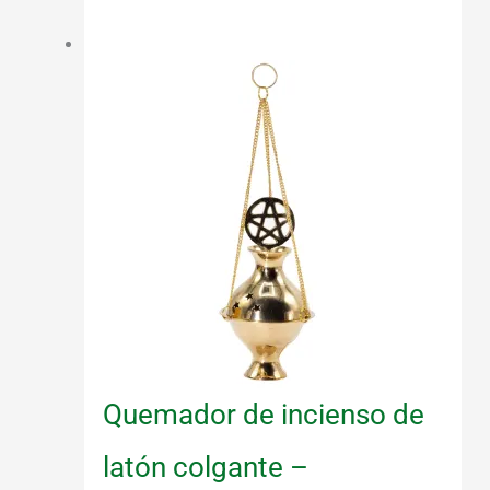
era:
es:
¡Oferta!
37,30 €.
33,57 €.
Quemador de incienso de
latón colgante –