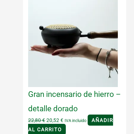
Gran incensario de hierro –
detalle dorado
El
El
22,80
€
20,52
€
AÑADIR
IVA incluido
precio
precio
AL CARRITO