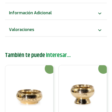
de
hierro
Información Adicional
clásico
cantidad
Valoraciones
También te puede
interesar...
¡Oferta!
¡Oferta!