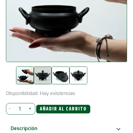
Disponibilidad:
Hay existencias
Quemador
-
+
AÑADIR AL CARRITO
de
caldero
Descripción