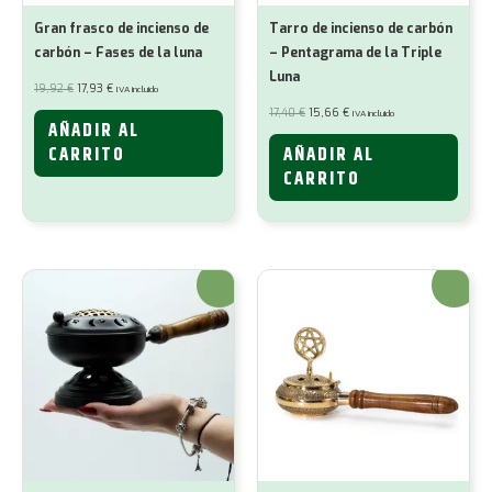
Gran frasco de incienso de
Tarro de incienso de carbón
carbón – Fases de la luna
– Pentagrama de la Triple
Luna
El
El
19,92
€
17,93
€
IVA incluido
precio
precio
original
actual
El
El
17,40
€
15,66
€
IVA incluido
era:
es:
precio
precio
AÑADIR AL
19,92 €.
17,93 €.
original
actual
era:
es:
CARRITO
AÑADIR AL
17,40 €.
15,66 €.
CARRITO
¡Oferta!
¡Oferta!