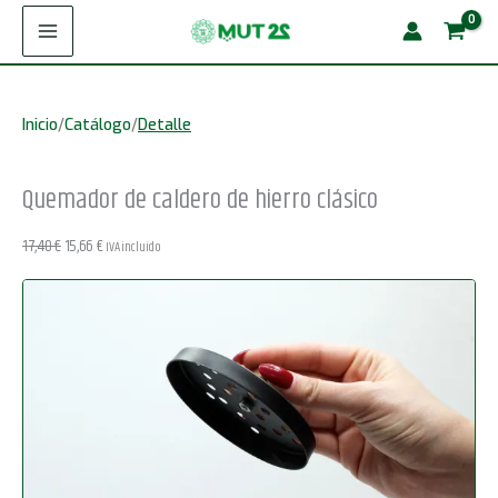
Ir
caldero
¡Oferta!
al
de
contenido
hierro
Inicio
/
Catálogo
/
Detalle
clásico
cantidad
Quemador de caldero de hierro clásico
El
El
17,40
€
15,66
€
IVA incluido
precio
precio
original
actual
era:
es:
17,40 €.
15,66 €.