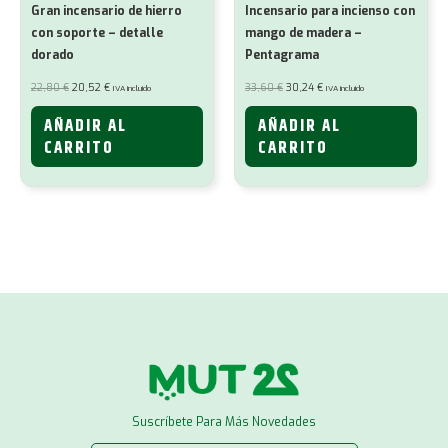
Gran incensario de hierro
Incensario para incienso con
con soporte – detalle
mango de madera –
dorado
Pentagrama
El
El
El
El
22,80
€
20,52
€
33,60
€
30,24
€
IVA incluido
IVA incluido
precio
precio
precio
precio
original
actual
original
actual
era:
es:
era:
es:
AÑADIR AL
AÑADIR AL
22,80 €.
20,52 €.
33,60 €.
30,24 €.
CARRITO
CARRITO
Suscríbete Para Más Novedades