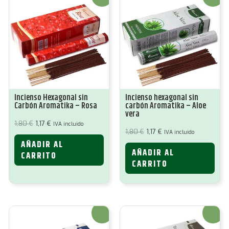
Incienso Hexagonal sin
Incienso hexagonal sin
Carbón Aromatika – Rosa
carbón Aromatika – Aloe
vera
El
El
1,80
€
1,17
€
IVA incluido
precio
precio
El
El
1,80
€
1,17
€
IVA incluido
original
actual
precio
precio
AÑADIR AL
era:
es:
original
actual
1,80 €.
1,17 €.
AÑADIR AL
era:
es:
CARRITO
1,80 €.
1,17 €.
CARRITO
¡Oferta!
¡Oferta!