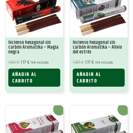
Incienso hexagonal sin
Incienso hexagonal sin
carbón Aromatika – Magia
carbón Aromatika – Alivio
negra
del estrés
El
El
El
El
1,80
€
1,17
€
1,80
€
1,17
€
IVA incluido
IVA incluido
precio
precio
precio
precio
original
actual
original
actual
AÑADIR AL
AÑADIR AL
era:
es:
era:
es:
1,80 €.
1,17 €.
1,80 €.
1,17 €.
CARRITO
CARRITO
¡Oferta!
¡Oferta!