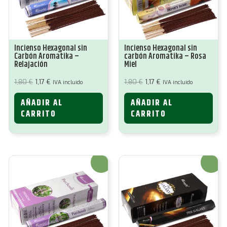
Incienso Hexagonal sin
Incienso Hexagonal sin
Carbón Aromatika –
carbón Aromatika – Rosa
Relajación
Miel
El
El
El
El
1,80
€
1,17
€
1,80
€
1,17
€
IVA incluido
IVA incluido
precio
precio
precio
precio
original
actual
original
actual
AÑADIR AL
AÑADIR AL
era:
es:
era:
es:
1,80 €.
1,17 €.
1,80 €.
1,17 €.
CARRITO
CARRITO
¡Oferta!
¡Oferta!