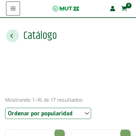
Ir
al
contenido
Catálogo
Ordenado
Mostrando 1–16 de 17 resultados
por
popularidad
¡Oferta!
¡Oferta!