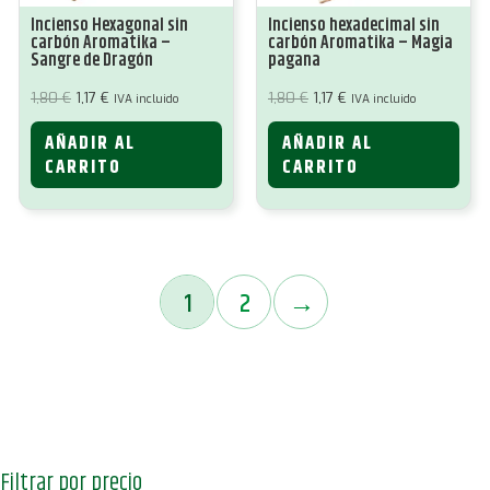
Incienso Hexagonal sin
Incienso hexadecimal sin
carbón Aromatika –
carbón Aromatika – Magia
Sangre de Dragón
pagana
El
El
El
El
1,80
€
1,17
€
1,80
€
1,17
€
IVA incluido
IVA incluido
precio
precio
precio
precio
original
actual
original
actual
AÑADIR AL
AÑADIR AL
era:
es:
era:
es:
1,80 €.
1,17 €.
1,80 €.
1,17 €.
CARRITO
CARRITO
1
2
→
Filtrar por precio