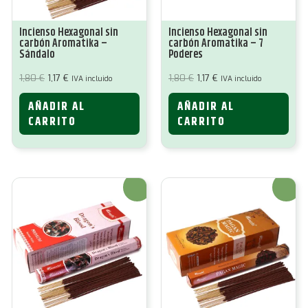
Incienso Hexagonal sin
Incienso Hexagonal sin
carbón Aromatika –
carbón Aromatika – 7
Sándalo
Poderes
El
El
El
El
1,80
€
1,17
€
1,80
€
1,17
€
IVA incluido
IVA incluido
precio
precio
precio
precio
original
actual
original
actual
AÑADIR AL
AÑADIR AL
era:
es:
era:
es:
1,80 €.
1,17 €.
1,80 €.
1,17 €.
CARRITO
CARRITO
¡Oferta!
¡Oferta!