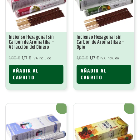
Incienso Hexagonal sin
Incienso Hexagonal sin
Carbón de Aromatika –
Carbón de Aromatikae –
Atracción del Dinero
Opio
El
El
El
El
1,80
€
1,17
€
1,80
€
1,17
€
IVA incluido
IVA incluido
precio
precio
precio
precio
original
actual
original
actual
AÑADIR AL
AÑADIR AL
era:
es:
era:
es:
1,80 €.
1,17 €.
1,80 €.
1,17 €.
CARRITO
CARRITO
¡Oferta!
¡Oferta!