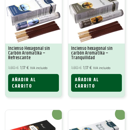
Incienso Hexagonal sin
Incienso hexagonal sin
Carbón Aromatika –
carbón Aromatika –
Refrescante
Tranquilidad
El
El
El
El
1,80
€
1,17
€
1,80
€
1,17
€
IVA incluido
IVA incluido
precio
precio
precio
precio
original
actual
original
actual
AÑADIR AL
AÑADIR AL
era:
es:
era:
es:
1,80 €.
1,17 €.
1,80 €.
1,17 €.
CARRITO
CARRITO
¡Oferta!
¡Oferta!