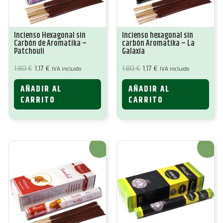
Incienso Hexagonal sin
Incienso hexagonal sin
Carbón de Aromatika –
carbón Aromatika – La
Patchouli
Galaxía
El
El
El
El
1,80
€
1,17
€
1,80
€
1,17
€
IVA incluido
IVA incluido
precio
precio
precio
precio
original
actual
original
actual
AÑADIR AL
AÑADIR AL
era:
es:
era:
es:
1,80 €.
1,17 €.
1,80 €.
1,17 €.
CARRITO
CARRITO
¡Oferta!
¡Oferta!