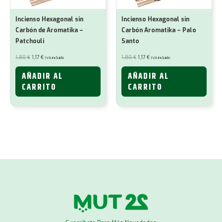
Incienso Hexagonal sin
Incienso Hexagonal sin
Carbón de Aromatika –
Carbón Aromatika – Palo
Patchouli
Santo
El
El
El
El
1,80
€
1,17
€
1,80
€
1,17
€
IVA incluido
IVA incluido
precio
precio
precio
precio
original
actual
original
actual
era:
es:
era:
es:
AÑADIR AL
AÑADIR AL
1,80 €.
1,17 €.
1,80 €.
1,17 €.
CARRITO
CARRITO