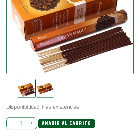
Disponibilidad:
Hay existencias
Incienso
-
+
AÑADIR AL CARRITO
hexadecimal