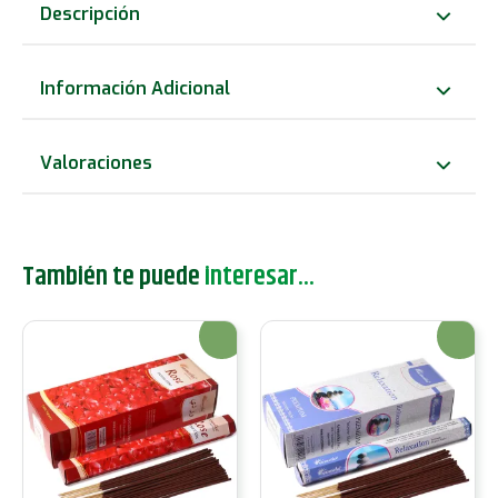
sin
Descripción
carbón
Aromatika
Información Adicional
-
Magia
Valoraciones
pagana
cantidad
También te puede
interesar...
¡Oferta!
¡Oferta!