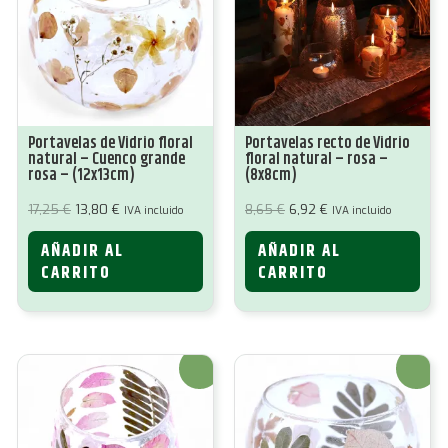
Portavelas de Vidrio floral
Portavelas recto de Vidrio
natural – Cuenco grande
floral natural – rosa –
rosa – (12x13cm)
(8x8cm)
El
El
El
El
17,25
€
13,80
€
8,65
€
6,92
€
IVA incluido
IVA incluido
precio
precio
precio
precio
original
actual
original
actual
AÑADIR AL
AÑADIR AL
era:
es:
era:
es:
17,25 €.
13,80 €.
8,65 €.
6,92 €.
CARRITO
CARRITO
¡Oferta!
¡Oferta!