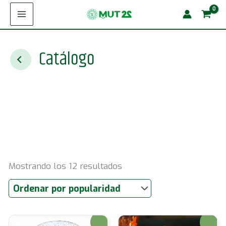
Ir
al
contenido
Catálogo
Ordenado
Mostrando los 12 resultados
por
popularidad
¡Oferta!
¡Oferta!