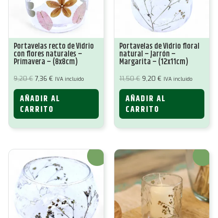
Portavelas recto de Vidrio
Portavelas de Vidrio floral
con flores naturales –
natural – Jarrón –
Primavera – (8x8cm)
Margarita – (12x11cm)
El
El
El
El
9,20
€
7,36
€
11,50
€
9,20
€
IVA incluido
IVA incluido
precio
precio
precio
precio
original
actual
original
actual
AÑADIR AL
AÑADIR AL
era:
es:
era:
es:
9,20 €.
7,36 €.
11,50 €.
9,20 €.
CARRITO
CARRITO
¡Oferta!
¡Oferta!