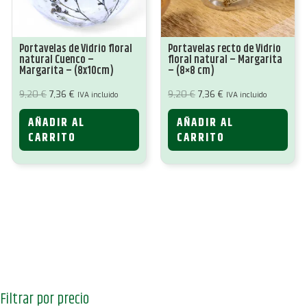
Portavelas de Vidrio floral
Portavelas recto de Vidrio
natural Cuenco –
floral natural – Margarita
Margarita – (8x10cm)
– (8×8 cm)
El
El
El
El
9,20
€
7,36
€
9,20
€
7,36
€
IVA incluido
IVA incluido
precio
precio
precio
precio
original
actual
original
actual
AÑADIR AL
AÑADIR AL
era:
es:
era:
es:
9,20 €.
7,36 €.
9,20 €.
7,36 €.
CARRITO
CARRITO
Filtrar por precio