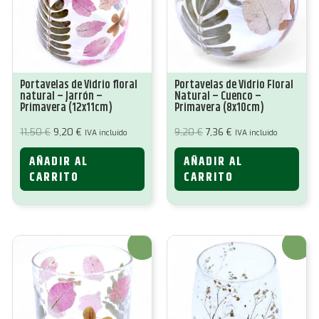
Portavelas de Vidrio floral
Portavelas de Vidrio Floral
natural – Jarrón –
Natural – Cuenco –
Primavera (12x11cm)
Primavera (8x10cm)
El
El
El
El
11,50
€
9,20
€
9,20
€
7,36
€
IVA incluido
IVA incluido
precio
precio
precio
precio
original
actual
original
actual
AÑADIR AL
AÑADIR AL
era:
es:
era:
es:
11,50 €.
9,20 €.
9,20 €.
7,36 €.
CARRITO
CARRITO
¡Oferta!
¡Oferta!