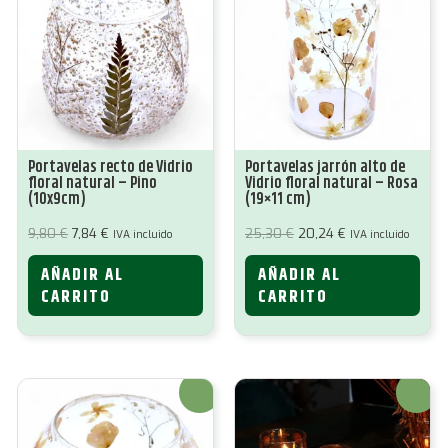
Portavelas recto de Vidrio
Portavelas jarrón alto de
floral natural – Pino
Vidrio floral natural – Rosa
(10x9cm)
(19×11 cm)
El
El
El
El
9,80
€
7,84
€
25,30
€
20,24
€
IVA incluido
IVA incluido
precio
precio
precio
precio
original
actual
original
actual
AÑADIR AL
AÑADIR AL
era:
es:
era:
es:
9,80 €.
7,84 €.
25,30 €.
20,24 €.
CARRITO
CARRITO
¡Oferta!
¡Oferta!