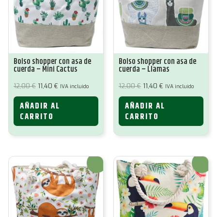
Bolso shopper con asa de
Bolso shopper con asa de
cuerda – Mini Cactus
cuerda – Llamas
El
El
El
El
12,00
€
11,40
€
12,00
€
11,40
€
IVA incluido
IVA incluido
precio
precio
precio
precio
original
actual
original
actual
AÑADIR AL
AÑADIR AL
era:
es:
era:
es:
12,00 €.
11,40 €.
12,00 €.
11,40 €.
CARRITO
CARRITO
¡Oferta!
¡Oferta!