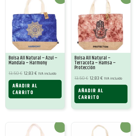
Bolsa All Natural – Azul –
Bolsa All Natural –
Mandala – Harmony
Terracota – Hamsa –
Protección
El
El
13,50
€
12,83
€
IVA incluido
precio
precio
El
El
13,50
€
12,83
€
IVA incluido
original
actual
precio
precio
AÑADIR AL
era:
es:
original
actual
13,50 €.
12,83 €.
AÑADIR AL
era:
es:
CARRITO
13,50 €.
12,83 €.
CARRITO
¡Oferta!
¡Oferta!