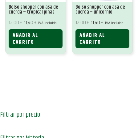
Bolso shopper con asa de
Bolso shopper con asa de
cuerda – tropical piñas
cuerda – unicornio
El
El
El
El
12,00
€
11,40
€
12,00
€
11,40
€
IVA incluido
IVA incluido
precio
precio
precio
precio
original
actual
original
actual
AÑADIR AL
AÑADIR AL
era:
es:
era:
es:
12,00 €.
11,40 €.
12,00 €.
11,40 €.
CARRITO
CARRITO
Filtrar por precio