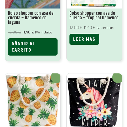
Bolso shopper con asa de
Bolso shopper con asa de
cuerda – flamenco en
cuerda – tropical flamenco
laguna
El
El
12,00
€
11,40
€
IVA incluido
precio
precio
El
El
12,00
€
11,40
€
IVA incluido
original
actual
precio
precio
LEER MÁS
era:
es:
original
actual
12,00 €.
11,40 €.
AÑADIR AL
era:
es:
12,00 €.
11,40 €.
CARRITO
¡Oferta!
¡Oferta!