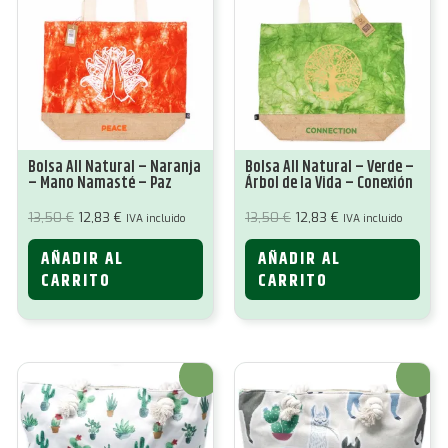
Bolsa All Natural – Naranja
Bolsa All Natural – Verde –
– Mano Namasté – Paz
Árbol de la Vida – Conexión
El
El
El
El
13,50
€
12,83
€
13,50
€
12,83
€
IVA incluido
IVA incluido
precio
precio
precio
precio
original
actual
original
actual
AÑADIR AL
AÑADIR AL
era:
es:
era:
es:
13,50 €.
12,83 €.
13,50 €.
12,83 €.
CARRITO
CARRITO
¡Oferta!
¡Oferta!