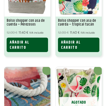
Bolso shopper con asa de
Bolso shopper con asa de
cuerda – Perezosos
cuerda – tropical tucán
El
El
El
El
12,00
€
11,40
€
12,00
€
11,40
€
IVA incluido
IVA incluido
precio
precio
precio
precio
original
actual
original
actual
AÑADIR AL
AÑADIR AL
era:
es:
era:
es:
12,00 €.
11,40 €.
12,00 €.
11,40 €.
CARRITO
CARRITO
¡Oferta!
¡Oferta!
AGOTADO