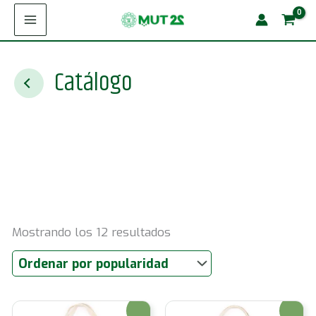
Ir
al
contenido
Catálogo
Ordenado
Mostrando los 12 resultados
por
popularidad
¡Oferta!
¡Oferta!