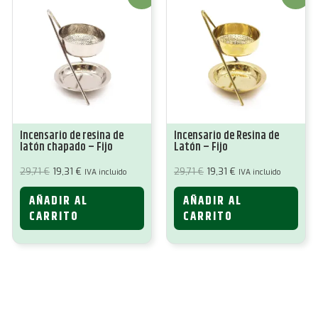
Incensario de resina de
Incensario de Resina de
latón chapado – Fijo
Latón – Fijo
El
El
El
El
29,71
€
19,31
€
29,71
€
19,31
€
IVA incluido
IVA incluido
precio
precio
precio
precio
original
actual
original
actual
AÑADIR AL
AÑADIR AL
era:
es:
era:
es:
29,71 €.
19,31 €.
29,71 €.
19,31 €.
CARRITO
CARRITO