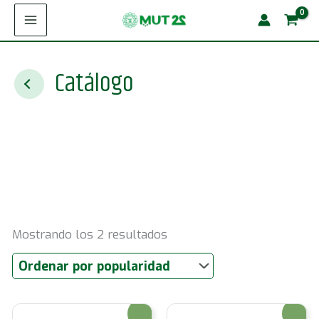
Ir
al
contenido
Catálogo
Ordenado
Mostrando los 2 resultados
por
popularidad
¡Oferta!
¡Oferta!