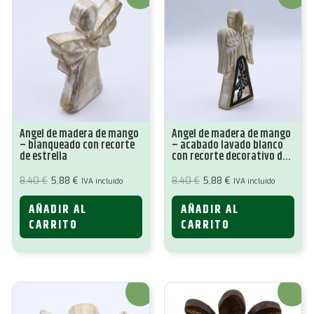
Ángel de madera de mango
Ángel de madera de mango
– blanqueado con recorte
– acabado lavado blanco
de estrella
con recorte decorativo de
hierro
El
El
El
El
8,40
€
5,88
€
8,40
€
5,88
€
IVA incluido
IVA incluido
precio
precio
precio
precio
original
actual
original
actual
AÑADIR AL
AÑADIR AL
era:
es:
era:
es:
8,40 €.
5,88 €.
8,40 €.
5,88 €.
CARRITO
CARRITO
¡Oferta!
¡Oferta!