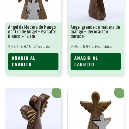
Ángel de Madera de Mango
Ángel grande de madera de
dentro de Ángel – Esmalte
mango – decoración
Blanco – 15 cm
dorada
El
El
El
El
9,96
€
6,97
€
9,96
€
6,97
€
IVA incluido
IVA incluido
precio
precio
precio
precio
original
actual
original
actual
AÑADIR AL
AÑADIR AL
era:
es:
era:
es:
9,96 €.
6,97 €.
9,96 €.
6,97 €.
CARRITO
CARRITO
¡Oferta!
¡Oferta!