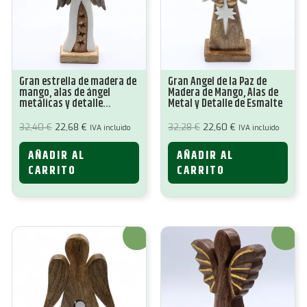
Gran estrella de madera de
Gran Ángel de la Paz de
mango, alas de ángel
Madera de Mango, Alas de
metálicas y detalle
Metal y Detalle de Esmalte
esmaltado
El
El
El
El
32,40
€
22,68
€
32,28
€
22,60
€
IVA incluido
IVA incluido
precio
precio
precio
precio
original
actual
original
actual
AÑADIR AL
AÑADIR AL
era:
es:
era:
es:
32,40 €.
22,68 €.
32,28 €.
22,60 €.
CARRITO
CARRITO
¡Oferta!
¡Oferta!