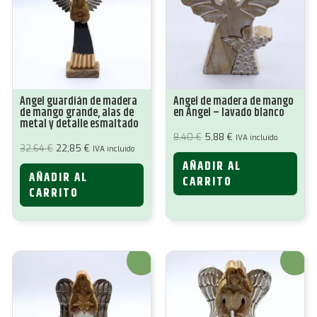
Ángel guardián de madera
Ángel de madera de mango
de mango grande, alas de
en Ángel – lavado blanco
metal y detalle esmaltado
El
El
8,40
€
5,88
€
IVA incluido
precio
precio
El
El
32,64
€
22,85
€
IVA incluido
original
actual
precio
precio
AÑADIR AL
era:
es:
original
actual
8,40 €.
5,88 €.
AÑADIR AL
era:
es:
CARRITO
32,64 €.
22,85 €.
CARRITO
¡Oferta!
¡Oferta!