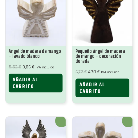
Ángel de madera de mango
Pequeño ángel de madera
– lavado blanco
de mango – decoración
dorada
El
El
5,52
€
3,86
€
IVA incluido
precio
precio
El
El
6,72
€
4,70
€
IVA incluido
original
actual
precio
precio
AÑADIR AL
era:
es:
original
actual
5,52 €.
3,86 €.
AÑADIR AL
era:
es:
CARRITO
6,72 €.
4,70 €.
CARRITO
¡Oferta!
¡Oferta!