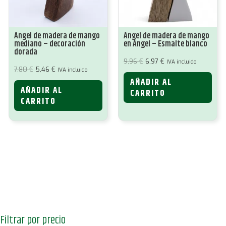
Ángel de madera de mango
Ángel de madera de mango
mediano – decoración
en Ángel – Esmalte blanco
dorada
El
El
9,96
€
6,97
€
IVA incluido
precio
precio
El
El
7,80
€
5,46
€
IVA incluido
original
actual
precio
precio
AÑADIR AL
era:
es:
original
actual
9,96 €.
6,97 €.
AÑADIR AL
era:
es:
CARRITO
7,80 €.
5,46 €.
CARRITO
Filtrar por precio