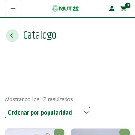
Ir
al
contenido
Catálogo
Ordenado
Mostrando los 12 resultados
por
popularidad
¡Oferta!
¡Oferta!