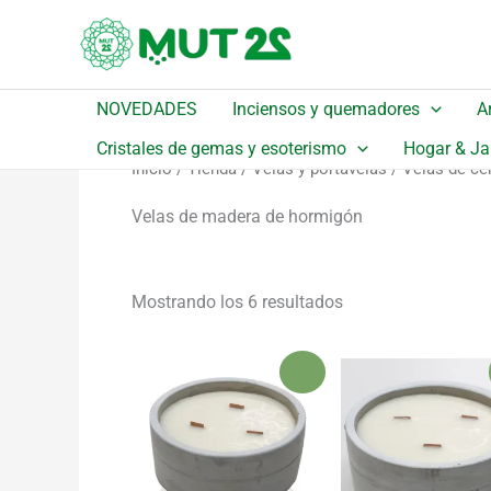
Ir
Catálogo
|
Encuentra el producto que necesitas
al
contenido
NOVEDADES
Inciensos y quemadores
A
Cristales de gemas y esoterismo
Hogar & Ja
Inicio
/
Tienda
/
Velas y portavelas
/
Velas de ce
Velas de madera de hormigón
Ordenado
Mostrando los 6 resultados
por
popularidad
¡Oferta!