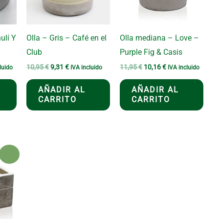
ulí Y
Olla – Gris – Café en el
Olla mediana – Love –
Club
Purple Fig & Casis
El
El
El
El
10,95
€
9,31
€
11,95
€
10,16
€
luido
IVA incluido
IVA incluido
precio
precio
precio
precio
original
actual
original
actual
AÑADIR AL
AÑADIR AL
era:
es:
era:
es:
CARRITO
CARRITO
€.
10,95 €.
9,31 €.
11,95 €.
10,16 €.
¡Oferta!