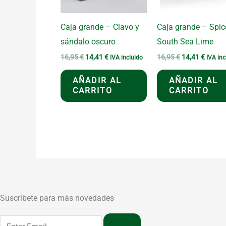
Caja grande – Clavo y
Caja grande – Spic
sándalo oscuro
South Sea Lime
El
El
El
El
16,95
€
14,41
€
16,95
€
14,41
€
IVA incluido
IVA inc
precio
precio
precio
precio
original
actual
original
actual
AÑADIR AL
AÑADIR AL
era:
es:
era:
es:
CARRITO
CARRITO
16,95 €.
14,41 €.
16,95 €.
14,41 
Suscríbete para más novedades
→