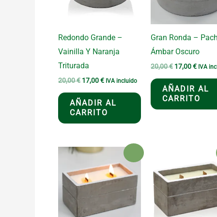
Redondo Grande –
Gran Ronda – Pach
Vainilla Y Naranja
Ámbar Oscuro
Triturada
El
El
20,00
€
17,00
€
IVA inc
precio
precio
El
El
20,00
€
17,00
€
IVA incluido
original
actual
AÑADIR AL
precio
precio
era:
es:
original
actual
CARRITO
20,00 €.
17,00 
AÑADIR AL
era:
es:
CARRITO
20,00 €.
17,00 €.
¡Oferta!