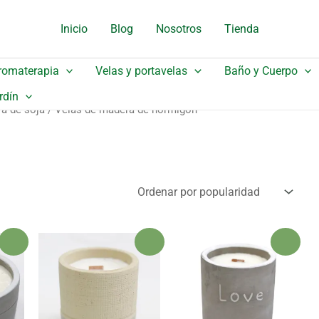
Inicio
Blog
Nosotros
Tienda
romaterapia
Velas y portavelas
Baño y Cuerpo
rdín
ra de soja
/ Velas de madera de hormigón
¡Oferta!
¡Oferta!
¡Oferta!