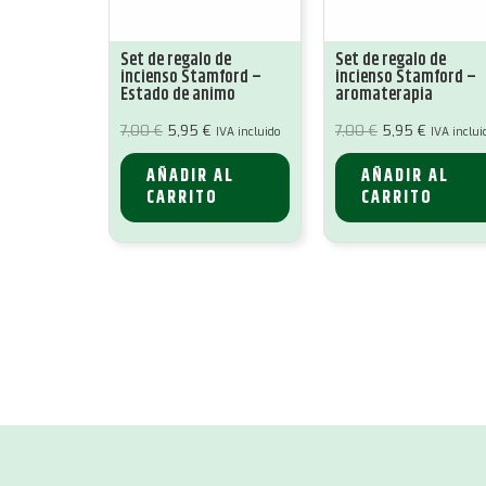
Set de regalo de
Set de regalo de
incienso Stamford –
incienso Stamford –
Estado de animo
aromaterapia
El
El
El
El
7,00
€
5,95
€
7,00
€
5,95
€
IVA incluido
IVA inclui
precio
precio
precio
precio
original
actual
original
actual
era:
es:
era:
es:
AÑADIR AL
AÑADIR AL
7,00 €.
5,95 €.
7,00 €.
5,95 €.
CARRITO
CARRITO