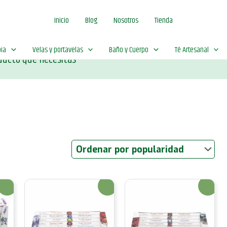
Inicio
Blog
Nosotros
Tienda
ia
Velas y portavelas
Baño y Cuerpo
Té Artesanal
ducto que necesitas
¡Oferta!
¡Oferta!
¡Oferta!