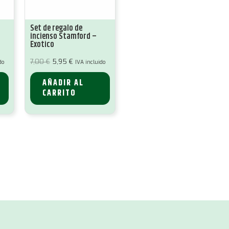
Set de regalo de
incienso Stamford –
Exotico
El
El
7,00
€
5,95
€
do
IVA incluido
precio
precio
original
actual
era:
es:
AÑADIR AL
7,00 €.
5,95 €.
CARRITO