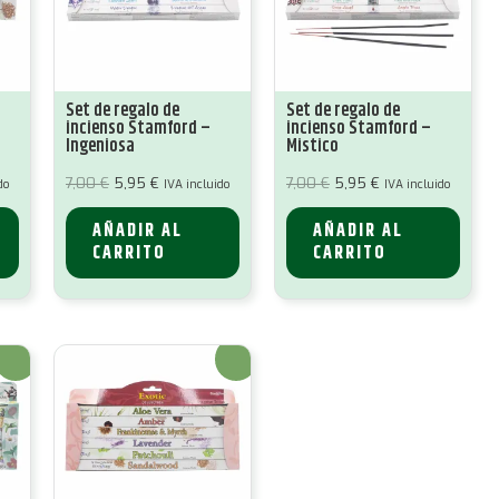
Set de regalo de
Set de regalo de
incienso Stamford –
incienso Stamford –
Ingeniosa
Mistico
El
El
El
El
7,00
€
5,95
€
7,00
€
5,95
€
do
IVA incluido
IVA incluido
precio
precio
precio
precio
original
actual
original
actual
era:
es:
era:
es:
AÑADIR AL
AÑADIR AL
7,00 €.
5,95 €.
7,00 €.
5,95 €.
CARRITO
CARRITO
¡Oferta!
¡Oferta!