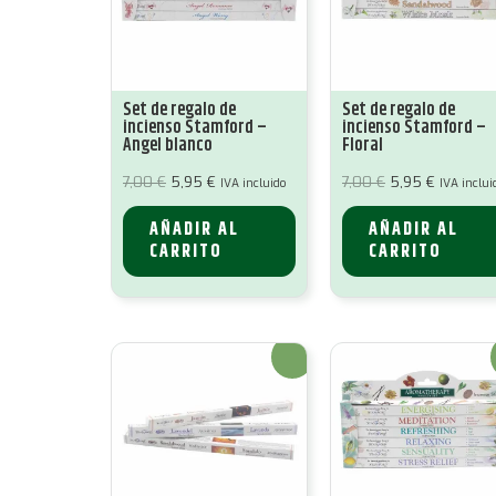
Set de regalo de
Set de regalo de
incienso Stamford –
incienso Stamford –
Angel blanco
Floral
El
El
El
El
7,00
€
5,95
€
7,00
€
5,95
€
IVA incluido
IVA inclui
precio
precio
precio
precio
original
actual
original
actual
era:
es:
era:
es:
AÑADIR AL
AÑADIR AL
7,00 €.
5,95 €.
7,00 €.
5,95 €.
CARRITO
CARRITO
¡Oferta!