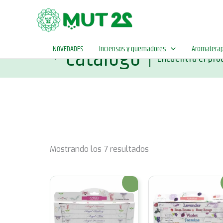
Ir
al
contenido
Catálogo
NOVEDADES
Inciensos y quemadores
Aromaterap
|
Encuentra el pro
Ordenado
Mostrando los 7 resultados
por
popularidad
¡Oferta!