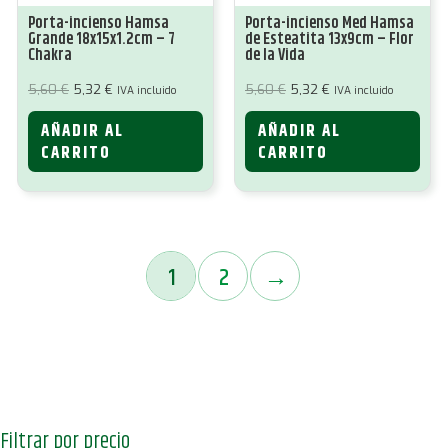
Porta-incienso Hamsa
Porta-incienso Med Hamsa
Grande 18x15x1.2cm – 7
de Esteatita 13x9cm – Flor
Chakra
de la Vida
El
El
El
El
5,60
€
5,32
€
5,60
€
5,32
€
IVA incluido
IVA incluido
precio
precio
precio
precio
original
actual
original
actual
AÑADIR AL
AÑADIR AL
era:
es:
era:
es:
5,60 €.
5,32 €.
5,60 €.
5,32 €.
CARRITO
CARRITO
1
2
→
Filtrar por precio