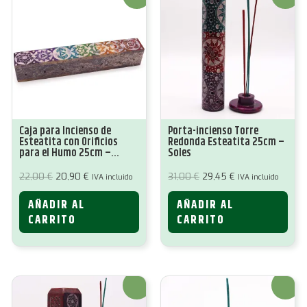
Caja para Incienso de
Porta-incienso Torre
Esteatita con Orificios
Redonda Esteatita 25cm –
para el Humo 25cm –
Soles
Chakra
El
El
El
El
22,00
€
20,90
€
31,00
€
29,45
€
IVA incluido
IVA incluido
precio
precio
precio
precio
original
actual
original
actual
AÑADIR AL
AÑADIR AL
era:
es:
era:
es:
22,00 €.
20,90 €.
31,00 €.
29,45 €.
CARRITO
CARRITO
¡Oferta!
¡Oferta!