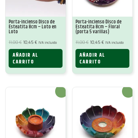
Porta-incienso Disco de
Porta-incienso Disco de
Esteatita 8cm – Loto en
Esteatita 8cm – Floral
Loto
(porta 5 varillas)
El
El
El
El
11,00
€
10,45
€
11,00
€
10,45
€
IVA incluido
IVA incluido
precio
precio
precio
precio
original
actual
original
actual
AÑADIR AL
AÑADIR AL
era:
es:
era:
es:
11,00 €.
10,45 €.
11,00 €.
10,45 €.
CARRITO
CARRITO
¡Oferta!
¡Oferta!