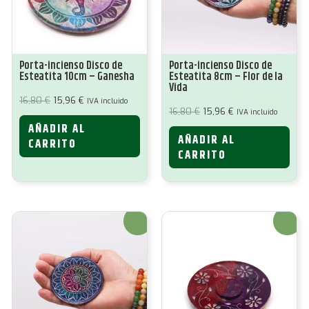
Porta-incienso Disco de
Porta-incienso Disco de
Esteatita 10cm – Ganesha
Esteatita 8cm – Flor de la
Vida
El
El
16,80
€
15,96
€
IVA incluido
precio
precio
El
El
16,80
€
15,96
€
IVA incluido
original
actual
precio
precio
AÑADIR AL
era:
es:
original
actual
16,80 €.
15,96 €.
AÑADIR AL
era:
es:
CARRITO
16,80 €.
15,96 €.
CARRITO
¡Oferta!
¡Oferta!