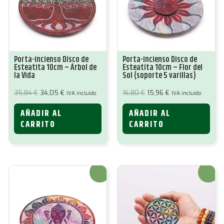
Porta-incienso Disco de
Porta-incienso Disco de
Esteatita 10cm – Árbol de
Esteatita 10cm – Flor del
la Vida
Sol (soporte 5 varillas)
El
El
El
El
35,84
€
34,05
€
16,80
€
15,96
€
IVA incluido
IVA incluido
precio
precio
precio
precio
original
actual
original
actual
AÑADIR AL
AÑADIR AL
era:
es:
era:
es:
35,84 €.
34,05 €.
16,80 €.
15,96 €.
CARRITO
CARRITO
¡Oferta!
¡Oferta!