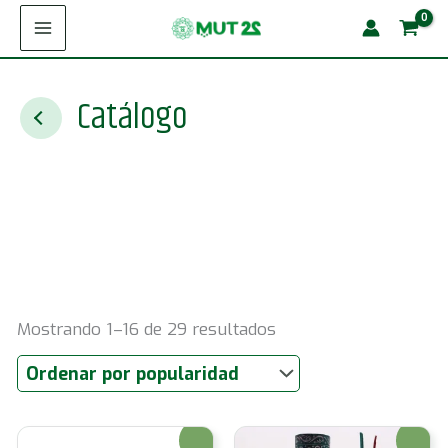
Ir
al
contenido
Catálogo
Ordenado
Mostrando 1–16 de 29 resultados
por
popularidad
¡Oferta!
¡Oferta!