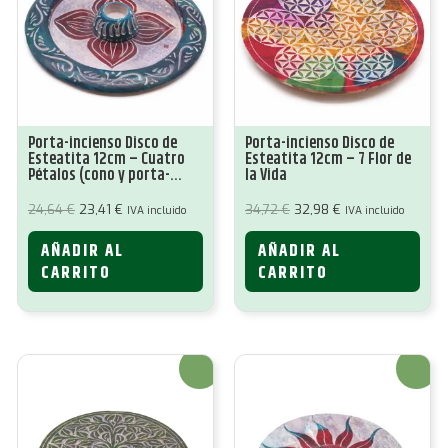
Porta-incienso Disco de
Porta-incienso Disco de
Esteatita 12cm – Cuatro
Esteatita 12cm – 7 Flor de
Pétalos (cono y porta-
la Vida
incienso)
El
El
El
El
24,64
€
23,41
€
34,72
€
32,98
€
IVA incluido
IVA incluido
precio
precio
precio
precio
original
actual
original
actual
AÑADIR AL
AÑADIR AL
era:
es:
era:
es:
24,64 €.
23,41 €.
34,72 €.
32,98 €.
CARRITO
CARRITO
¡Oferta!
¡Oferta!