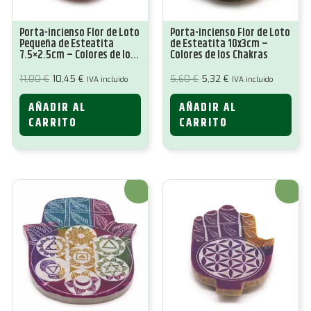
Porta-incienso Flor de Loto
Porta-incienso Flor de Loto
Pequeña de Esteatita
de Esteatita 10x3cm –
7.5×2.5cm – Colores de los
Colores de los Chakras
Chakras
El
El
El
El
11,00
€
10,45
€
5,60
€
5,32
€
IVA incluido
IVA incluido
precio
precio
precio
precio
original
actual
original
actual
AÑADIR AL
AÑADIR AL
era:
es:
era:
es:
11,00 €.
10,45 €.
5,60 €.
5,32 €.
CARRITO
CARRITO
¡Oferta!
¡Oferta!