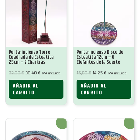
Porta-incienso Torre
Porta-incienso Disco de
Cuadrada de Esteatita
Esteatita 12cm – 6
25cm – 7 Charkras
Elefantes de la Suerte
El
El
El
El
32,00
€
30,40
€
15,00
€
14,25
€
IVA incluido
IVA incluido
precio
precio
precio
precio
original
actual
original
actual
AÑADIR AL
AÑADIR AL
era:
es:
era:
es:
32,00 €.
30,40 €.
15,00 €.
14,25 €.
CARRITO
CARRITO
¡Oferta!
¡Oferta!