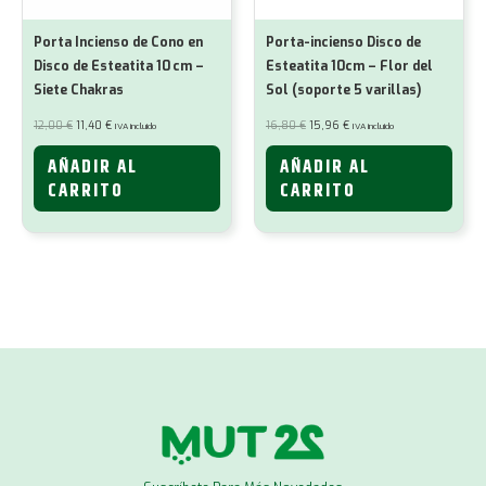
Porta Incienso de Cono en
Porta-incienso Disco de
Disco de Esteatita 10 cm –
Esteatita 10cm – Flor del
Siete Chakras
Sol (soporte 5 varillas)
El
El
El
El
12,00
€
11,40
€
16,80
€
15,96
€
IVA incluido
IVA incluido
precio
precio
precio
precio
original
actual
original
actual
era:
es:
era:
es:
AÑADIR AL
AÑADIR AL
12,00 €.
11,40 €.
16,80 €.
15,96 €.
CARRITO
CARRITO