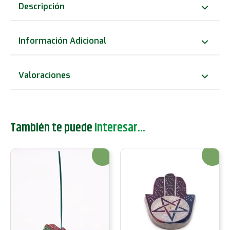
Flor
Descripción
de
Loto
Información Adicional
Pequeña
de
Valoraciones
Esteatita
7.5x2.5cm
-
También te puede
interesar...
Colores
de
¡Oferta!
¡Oferta!
los
Chakras
cantidad