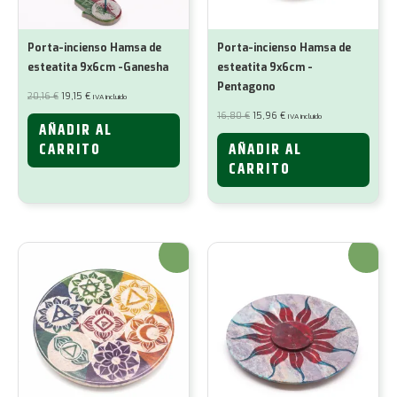
Porta-incienso Hamsa de
Porta-incienso Hamsa de
esteatita 9x6cm -Ganesha
esteatita 9x6cm -
Pentagono
El
El
20,16
€
19,15
€
IVA incluido
precio
precio
original
actual
El
El
16,80
€
15,96
€
IVA incluido
era:
es:
precio
precio
AÑADIR AL
20,16 €.
19,15 €.
original
actual
era:
es:
CARRITO
AÑADIR AL
16,80 €.
15,96 €.
CARRITO
¡Oferta!
¡Oferta!