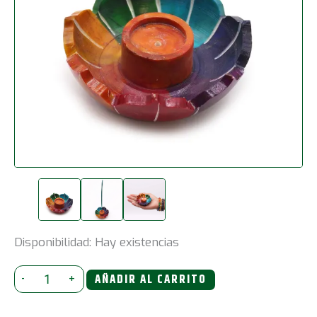
Disponibilidad:
Hay existencias
Porta-
-
+
AÑADIR AL CARRITO
incienso