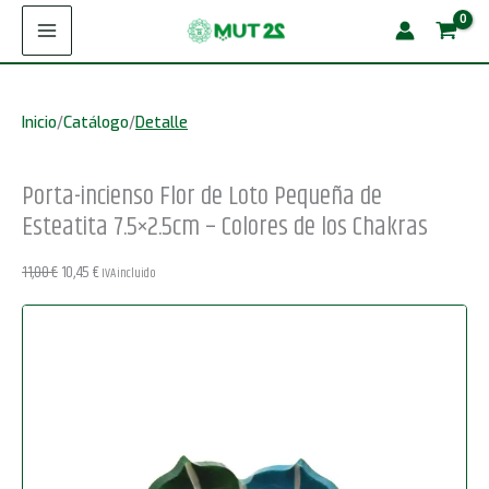
Ir
Flor
¡Oferta!
al
de
contenido
Loto
Inicio
/
Catálogo
/
Detalle
Pequeña
de
Porta-incienso Flor de Loto Pequeña de
Esteatita
Esteatita 7.5×2.5cm – Colores de los Chakras
7.5x2.5cm
-
El
El
11,00
€
10,45
€
IVA incluido
Colores
precio
precio
original
actual
de
era:
es:
los
11,00 €.
10,45 €.
Chakras
cantidad