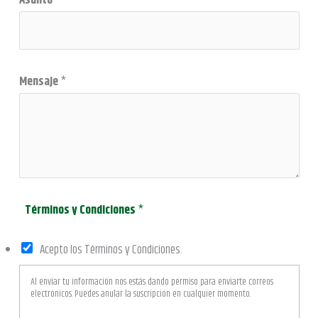
Asunto
j
e
*
Mensaje
*
A
s
u
n
t
o
Términos y Condiciones
*
Acepto los Términos y Condiciones.
Al enviar tu información nos estás dando permiso para enviarte correos
electrónicos. Puedes anular la suscripción en cualquier momento.