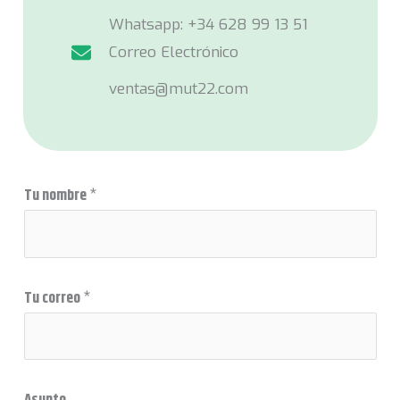
Whatsapp: +34 628 99 13 51
Correo Electrónico
ventas@mut22.com
Tu nombre
*
M
Tu correo
*
e
n
s
a