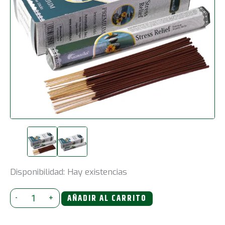
Disponibilidad:
Hay existencias
Incienso
-
+
AÑADIR AL CARRITO
hexagonal