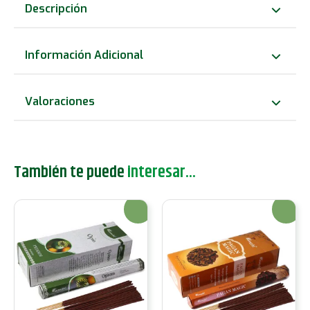
sin
Descripción
carbón
Aromatika
Información Adicional
-
Alivio
Valoraciones
del
estrés
cantidad
También te puede
interesar...
¡Oferta!
¡Oferta!