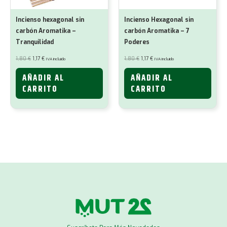
Incienso hexagonal sin
Incienso Hexagonal sin
carbón Aromatika –
carbón Aromatika – 7
Tranquilidad
Poderes
El
El
El
El
1,80
€
1,17
€
1,80
€
1,17
€
IVA incluido
IVA incluido
precio
precio
precio
precio
original
actual
original
actual
era:
es:
era:
es:
AÑADIR AL
AÑADIR AL
1,80 €.
1,17 €.
1,80 €.
1,17 €.
CARRITO
CARRITO