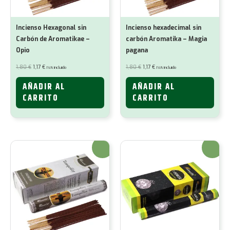
Incienso Hexagonal sin
Incienso hexadecimal sin
Carbón de Aromatikae –
carbón Aromatika – Magia
Opio
pagana
El
El
El
El
1,80
€
1,17
€
1,80
€
1,17
€
IVA incluido
IVA incluido
precio
precio
precio
precio
original
actual
original
actual
era:
es:
era:
es:
AÑADIR AL
AÑADIR AL
1,80 €.
1,17 €.
1,80 €.
1,17 €.
CARRITO
CARRITO
¡Oferta!
¡Oferta!