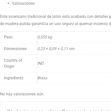
Pentagrama
Valoraciones
cantidad
Este incensario tradicional de latón está acabado con detalles 
de madera pulida garantiza un uso seguro al quemar incienso de
Peso
0,355 kg
Dimensiones
0,23 × 0,09 × 0,11 cm
Country of
IND
Origin
Ingredients
Brass
No hay valoraciones aún.