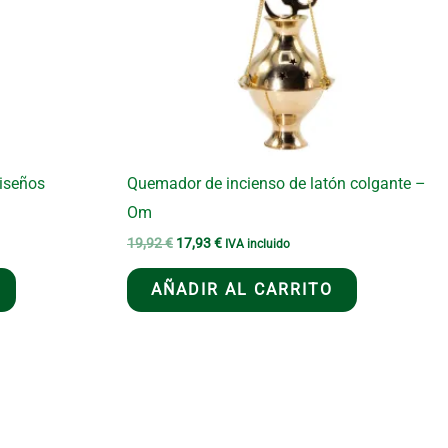
iseños
Quemador de incienso de latón colgante –
Om
El
El
19,92
€
17,93
€
IVA incluido
precio
precio
original
actual
AÑADIR AL CARRITO
era:
es:
19,92 €.
17,93 €.