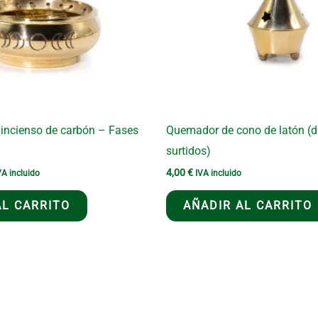
 incienso de carbón – Fases
Quemador de cono de latón (d
surtidos)
4,00
€
VA incluido
IVA incluido
ecio
tual
AL CARRITO
AÑADIR AL CARRITO
:
,93 €.