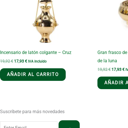
Incensario de latón colgante – Cruz
Gran frasco de
de la luna
El
El
19,92
€
17,93
€
IVA incluido
precio
precio
El
El
19,92
€
17,93
€
I
original
actual
AÑADIR AL CARRITO
precio
pr
era:
es:
original
ac
19,92 €.
17,93 €.
AÑADIR 
era:
es
19,92 €.
17
Suscríbete para más novedades
→