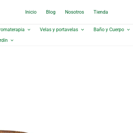
original
actual
Inicio
Blog
Nosotros
Tienda
era:
es:
33,60 €.
30,24 €.
romaterapia
Velas y portavelas
Baño y Cuerpo
rdín