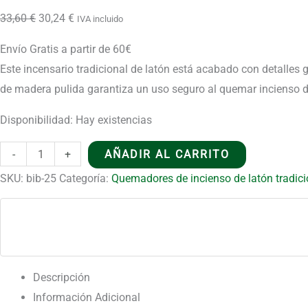
madera
El
El
33,60
€
30,24
€
IVA incluido
-
precio
precio
Envío Gratis a partir de 60€
Pentagrama
original
actual
Este incensario tradicional de latón está acabado con detalles 
cantidad
era:
es:
de madera pulida garantiza un uso seguro al quemar incienso de
33,60 €.
30,24 €.
Disponibilidad:
Hay existencias
Incensario
-
+
AÑADIR AL CARRITO
para
SKU:
bib-25
Categoría:
Quemadores de incienso de latón tradici
incienso
con
mango
de
madera
Descripción
-
Información Adicional