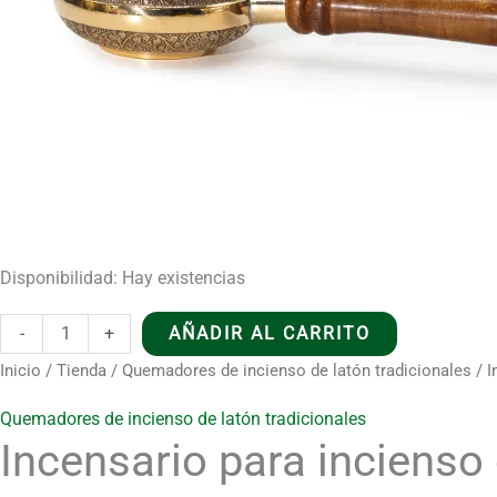
Disponibilidad:
Hay existencias
Incensario
-
+
AÑADIR AL CARRITO
para
Inicio
/
Tienda
/
Quemadores de incienso de latón tradicionales
/ I
incienso
Quemadores de incienso de latón tradicionales
con
Incensario para inciens
mango
de