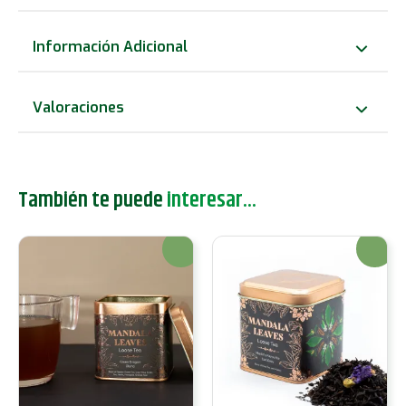
Magia
Negra
Información Adicional
-
50gr
Valoraciones
Lata
cantidad
También te puede
interesar...
¡Oferta!
¡Oferta!