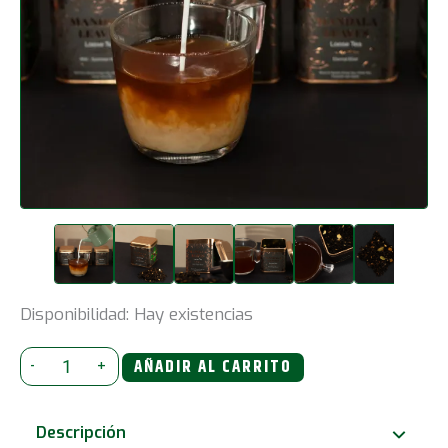
Disponibilidad:
Hay existencias
Mezcla
-
+
AÑADIR AL CARRITO
de
Té
Descripción