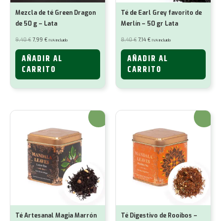
Mezcla de té Green Dragon
Té de Earl Grey favorito de
de 50 g – Lata
Merlín – 50 gr Lata
El
El
El
El
9,40
€
7,99
€
8,40
€
7,14
€
IVA incluido
IVA incluido
precio
precio
precio
precio
original
actual
original
actual
era:
es:
era:
es:
AÑADIR AL
AÑADIR AL
9,40 €.
7,99 €.
8,40 €.
7,14 €.
CARRITO
CARRITO
¡Oferta!
¡Oferta!
Té Artesanal Magia Marrón
Té Digestivo de Rooibos –