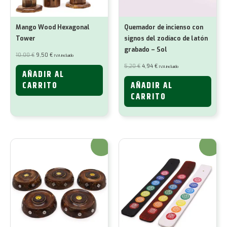
Mango Wood Hexagonal
Quemador de incienso con
Tower
signos del zodíaco de latón
grabado – Sol
El
El
10,00
€
9,50
€
IVA incluido
precio
precio
original
actual
El
El
5,20
€
4,94
€
IVA incluido
era:
es:
precio
precio
AÑADIR AL
10,00 €.
9,50 €.
original
actual
era:
es:
CARRITO
AÑADIR AL
5,20 €.
4,94 €.
CARRITO
¡Oferta!
¡Oferta!