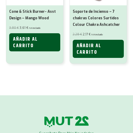
Cone & Stick Burner- Asst
Soporte de Incienso – 7
Design – Mango Wood
chakras Colores Surtidos
Colour Chakra Ashcatcher
El
El
3,80
€
3,61
€
IVA incluido
precio
precio
original
actual
El
El
2,28
€
2,17
€
IVA incluido
era:
es:
precio
precio
AÑADIR AL
3,80 €.
3,61 €.
original
actual
era:
es:
CARRITO
AÑADIR AL
2,28 €.
2,17 €.
CARRITO