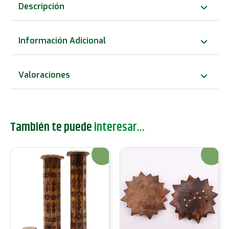
incienso
Descripción
para
conos
Información Adicional
y
varillas
Valoraciones
-
Ying
&
También te puede
interesar...
Yang
cantidad
¡Oferta!
¡Oferta!