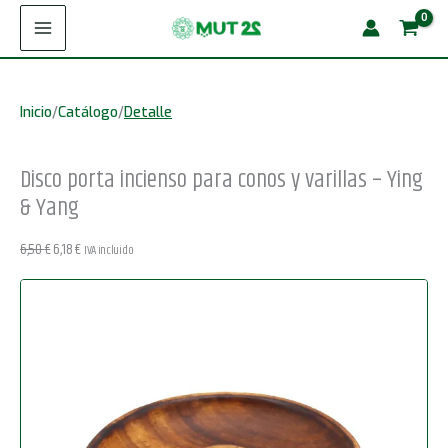
Ir
incienso
¡Oferta!
al
para
contenido
conos
Inicio
/
Catálogo
/
Detalle
y
varillas
Disco porta incienso para conos y varillas – Ying
-
& Yang
Ying
&
El
El
6,50
€
6,18
€
IVA incluido
Yang
precio
precio
original
actual
cantidad
era:
es:
6,50 €.
6,18 €.