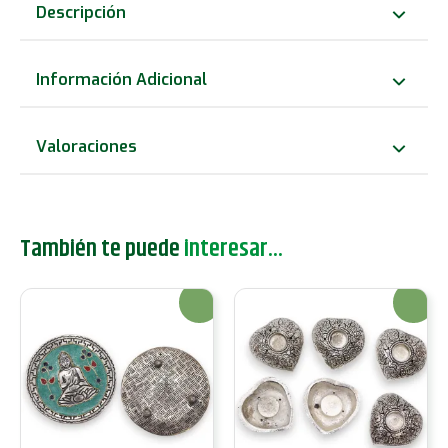
Hamsa
Descripción
Rojo
y
Información Adicional
Verde
Pequeño
Valoraciones
13x5.5cm
cantidad
También te puede
interesar...
¡Oferta!
¡Oferta!