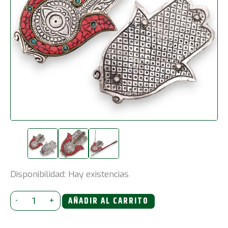
Disponibilidad:
Hay existencias
Porta-
-
+
AÑADIR AL CARRITO
incienso