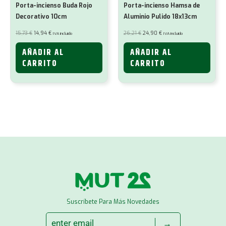
Porta-incienso Buda Rojo
Porta-incienso Hamsa de
Decorativo 10cm
Aluminio Pulido 18x13cm
El
El
El
El
15,73
€
14,94
€
26,21
€
24,90
€
IVA incluido
IVA incluido
precio
precio
precio
precio
original
actual
original
actual
era:
es:
era:
es:
AÑADIR AL
AÑADIR AL
15,73 €.
14,94 €.
26,21 €.
24,90 €.
CARRITO
CARRITO
Suscríbete Para Más Novedades
→