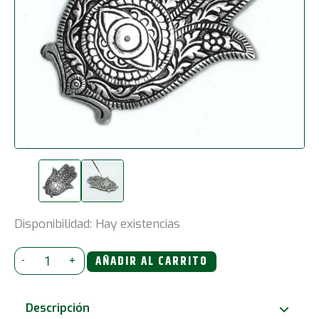
Disponibilidad:
Hay existencias
Porta-
-
+
AÑADIR AL CARRITO
incienso
Hamsa
Descripción