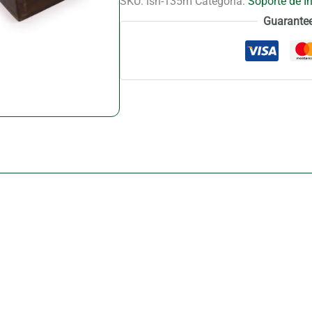
SKU:
ish-135m
Categoría:
Soporte de I
Cone
Guarante
Smoke
Box
-
Mango
Wood
cantidad