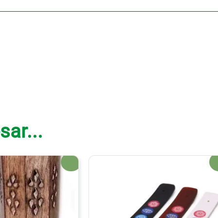
sar...
¡Oferta!
¡Of