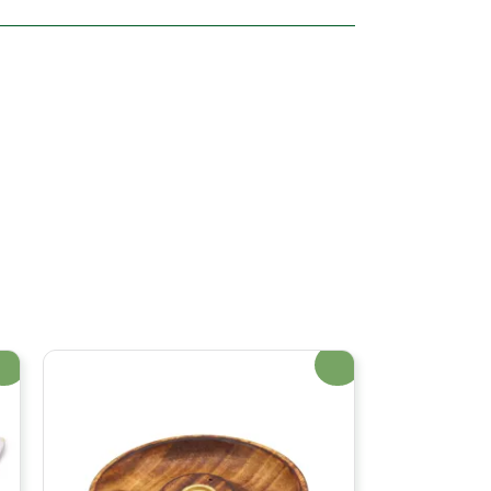
erta!
¡Oferta!