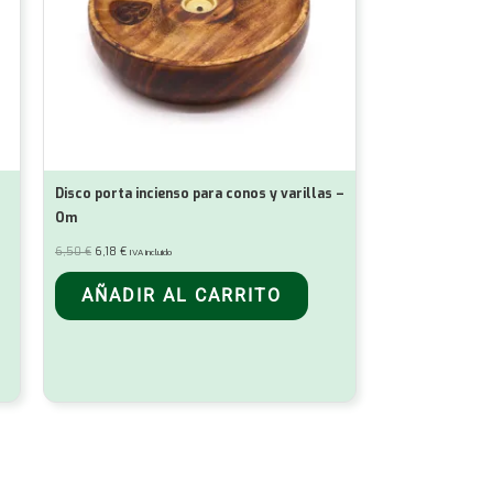
Disco porta incienso para conos y varillas –
Om
El
El
6,50
€
6,18
€
IVA incluido
precio
precio
original
actual
era:
es:
AÑADIR AL CARRITO
6,50 €.
6,18 €.