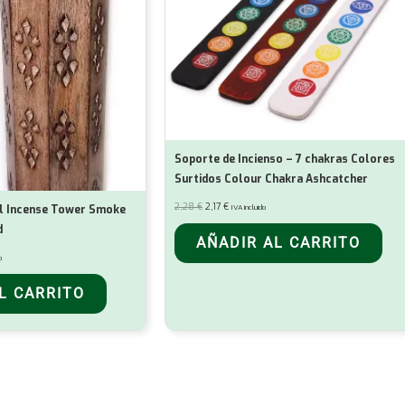
Soporte de Incienso – 7 chakras Colores
Surtidos Colour Chakra Ashcatcher
El
El
2,28
€
2,17
€
al Incense Tower Smoke
IVA incluido
precio
precio
original
actual
d
era:
es:
AÑADIR AL CARRITO
2,28 €.
2,17 €.
o
L CARRITO