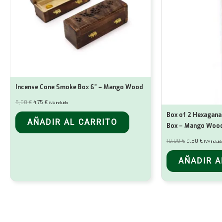
Incense Cone Smoke Box 6″ – Mango Wood
El
El
5,00
€
4,75
€
IVA incluido
precio
precio
original
actual
Box of 2 Hexagan
era:
es:
AÑADIR AL CARRITO
5,00 €.
4,75 €.
Box – Mango Woo
El
El
10,00
€
9,50
€
IVA incluid
precio
precio
original
actual
era:
es:
AÑADIR A
10,00 €.
9,50 €.