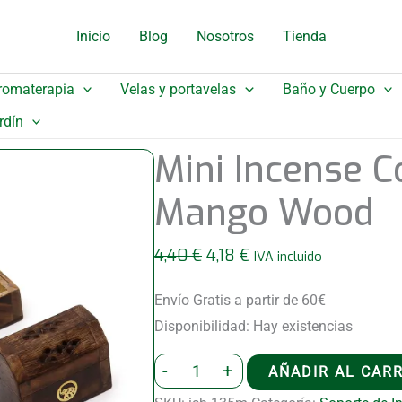
original
actual
Inicio
Blog
Nosotros
Tienda
era:
es:
4,40 €.
4,18 €.
romaterapia
Velas y portavelas
Baño y Cuerpo
rdín
Mini Incense 
Mango Wood
El
El
4,40
€
4,18
€
IVA incluido
precio
precio
original
actual
Envío Gratis a partir de 60€
era:
es:
Disponibilidad:
Hay existencias
4,40 €.
4,18 €.
Mini
-
+
AÑADIR AL CAR
Incense