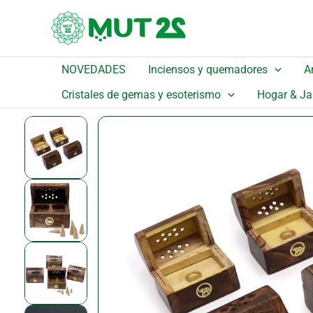
Ir
¡Oferta!
al
contenido
NOVEDADES
Inciensos y quemadores
A
Inicio
/
Catálogo
/
Detalle
Cristales de gemas y esoterismo
Hogar & Ja