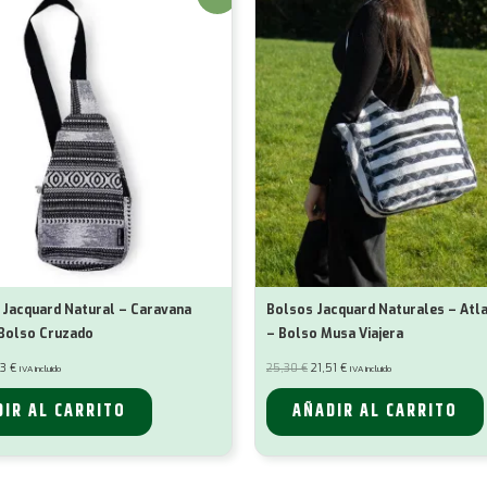
 Jacquard Natural – Caravana
Bolsos Jacquard Naturales – At
Bolso Cruzado
– Bolso Musa Viajera
El
El
El
63
€
25,30
€
21,51
€
IVA incluido
IVA incluido
io
precio
precio
precio
nal
actual
original
actual
es:
era:
es:
IR AL CARRITO
AÑADIR AL CARRITO
9 €.
15,63 €.
25,30 €.
21,51 €.