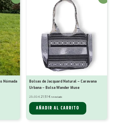
las Nómada
Bolsas de Jacquard Natural – Caravana
Urbana – Bolsa Wander Muse
El
El
25,30
€
21,51
€
IVA incluido
precio
precio
original
actual
era:
es:
AÑADIR AL CARRITO
25,30 €.
21,51 €.