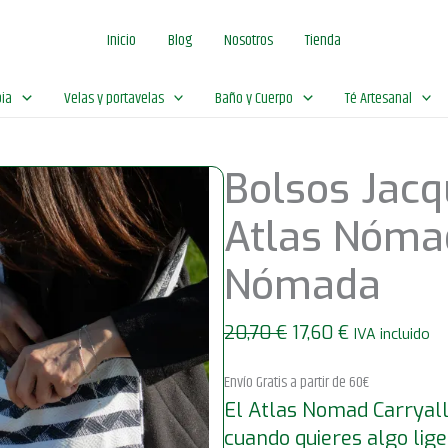
original
ac
Inicio
Blog
Nosotros
Tienda
era:
es:
20,70 €.
17,
ia
Velas y portavelas
Baño y Cuerpo
Té Artesanal
Bolsos Jacq
Atlas Nómad
Nómada
El
El
20,70
€
17,60
€
IVA incluido
precio
precio
Envío Gratis a partir de 60€
original
actual
El Atlas Nomad Carryall 
era:
es:
20,70 €.
17,60 €.
cuando quieres algo lige