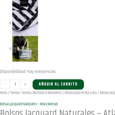
Disponibilidad:
Hay existencias
Bolsos
-
+
AÑADIR AL CARRITO
Jacquard
Inicio
/
Tienda
/
Bolsos, Mochilas & Neceseres
/
Bolsos para el Día a Día
/
Bolsas Jac
Naturales
Bolsas Jacquard Naturales – Atlas Nomad
–
Bolsos Jacquard Naturales – At
Atlas