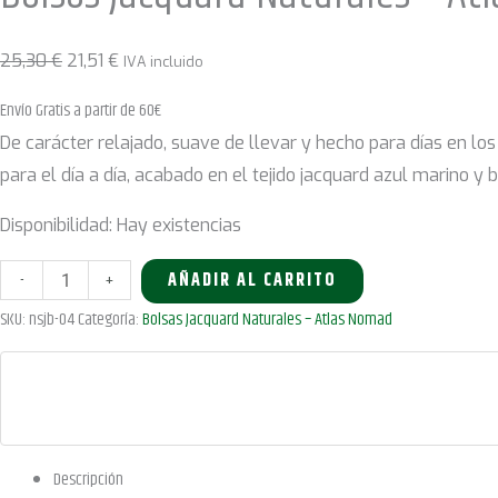
Nómada
–
El
El
25,30
€
21,51
€
IVA incluido
Bolso
precio
precio
Envío Gratis a partir de 60€
Musa
original
actual
De carácter relajado, suave de llevar y hecho para días en 
Viajera
era:
es:
para el día a día, acabado en el tejido jacquard azul marino y
cantidad
25,30 €.
21,51 €.
Disponibilidad:
Hay existencias
Bolsos
-
+
AÑADIR AL CARRITO
Jacquard
SKU:
nsjb-04
Categoría:
Bolsas Jacquard Naturales – Atlas Nomad
Naturales
–
Atlas
Nómada
–
Descripción