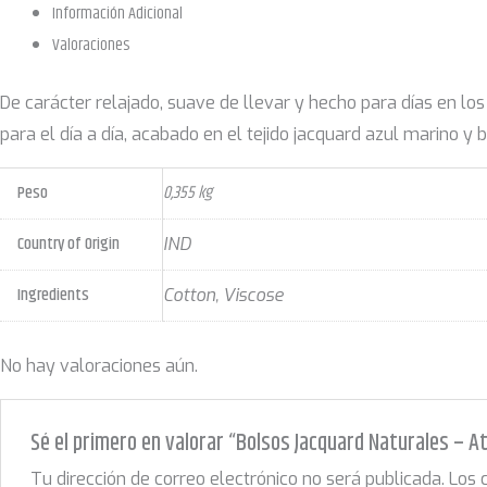
Bolso
Información Adicional
Musa
Valoraciones
Viajera
cantidad
De carácter relajado, suave de llevar y hecho para días en 
para el día a día, acabado en el tejido jacquard azul marino y
Peso
0,355 kg
Country of Origin
IND
Ingredients
Cotton, Viscose
No hay valoraciones aún.
Sé el primero en valorar “Bolsos Jacquard Naturales – A
Tu dirección de correo electrónico no será publicada.
Los 