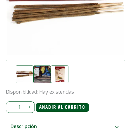
Disponibilidad:
Hay existencias
Védico
-
+
AÑADIR AL CARRITO
-
Palitos
Descripción