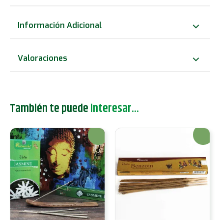
de
incienso
Información Adicional
-
Sándalo
Valoraciones
cantidad
También te puede
interesar...
¡Oferta!
¡Oferta!