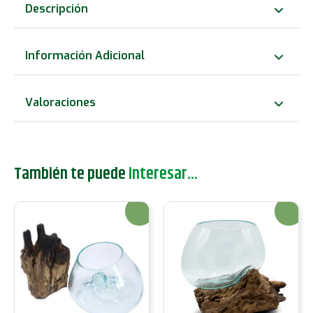
vidrio
Descripción
fundido
sobre
Información Adicional
madera
con
Valoraciones
soporte
-
Cuenco
También te puede
interesar...
mediano
cantidad
¡Oferta!
¡Oferta!