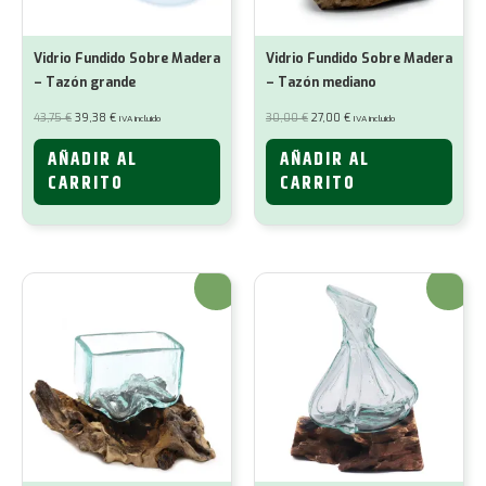
Vidrio Fundido Sobre Madera
Vidrio Fundido Sobre Madera
– Tazón grande
– Tazón mediano
El
El
El
El
43,75
€
39,38
€
30,00
€
27,00
€
IVA incluido
IVA incluido
precio
precio
precio
precio
original
actual
original
actual
era:
es:
era:
es:
AÑADIR AL
AÑADIR AL
43,75 €.
39,38 €.
30,00 €.
27,00 €.
CARRITO
CARRITO
¡Oferta!
¡Oferta!