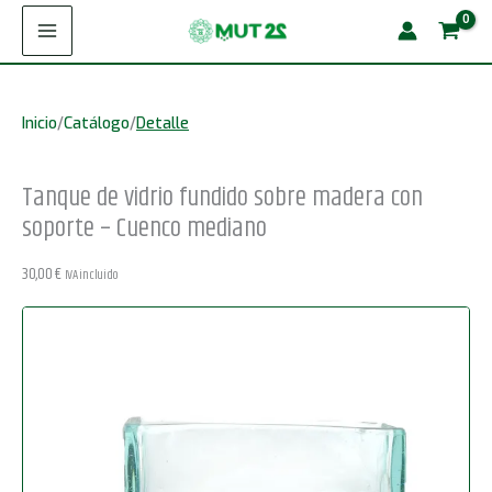
Ir
vidrio
al
fundido
contenido
sobre
Inicio
/
Catálogo
/
Detalle
madera
con
Tanque de vidrio fundido sobre madera con
soporte
soporte – Cuenco mediano
-
Cuenco
30,00
€
IVA incluido
mediano
cantidad