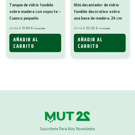
Tanque de vidrio fundido
Mini decantador de vidrio
sobre madera con soporte –
fundido decorativo sobre
Cuenco pequeño
una base de madera, 24 cm
El
El
El
El
22,00
€
19,80
€
33,40
€
30,06
€
IVA incluido
IVA incluido
precio
precio
precio
precio
original
actual
original
actual
era:
es:
era:
es:
AÑADIR AL
AÑADIR AL
22,00 €.
19,80 €.
33,40 €.
30,06 €.
CARRITO
CARRITO
Suscríbete Para Más Novedades