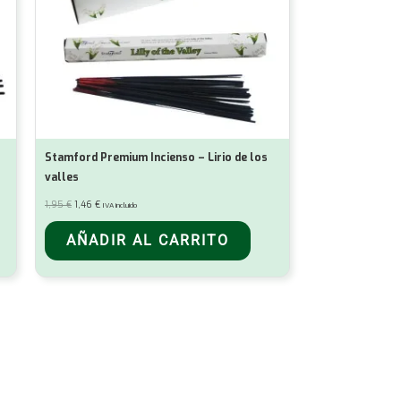
Stamford Premium Incienso – Lirio de los
valles
El
El
1,95
€
1,46
€
IVA incluido
precio
precio
original
actual
era:
es:
AÑADIR AL CARRITO
1,95 €.
1,46 €.