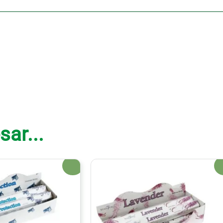
sar...
¡Oferta!
¡Of