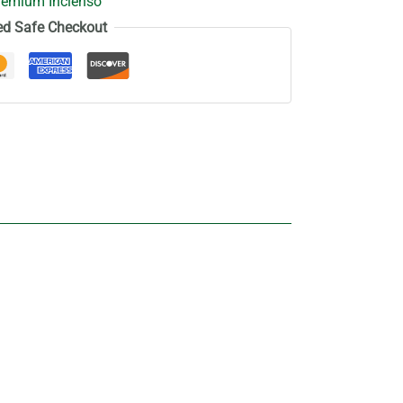
remium Incienso
ed Safe Checkout