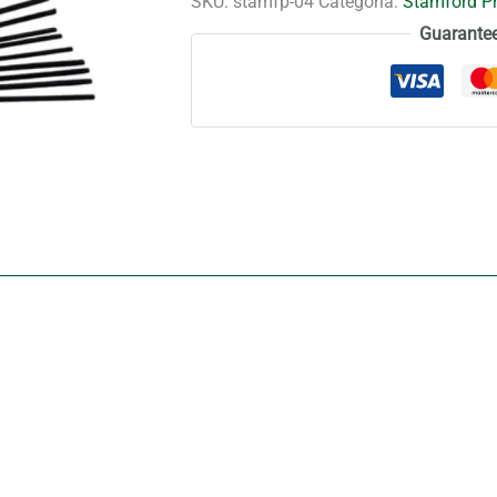
SKU:
stamfp-04
Categoría:
Stamford P
Incienso
Guarante
-
Rosa
roja
cantidad