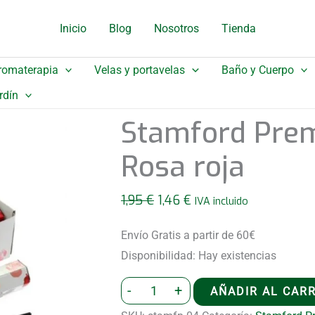
original
actual
Inicio
Blog
Nosotros
Tienda
era:
es:
1,95 €.
1,46 €.
romaterapia
Velas y portavelas
Baño y Cuerpo
rdín
Stamford Prem
Rosa roja
El
El
1,95
€
1,46
€
IVA incluido
precio
precio
original
actual
Envío Gratis a partir de 60€
era:
es:
Disponibilidad:
Hay existencias
1,95 €.
1,46 €.
Stamford
-
+
AÑADIR AL CAR
Premium