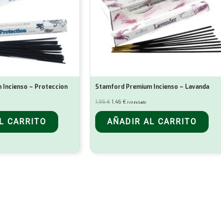
Incienso – Proteccion
Stamford Premium Incienso – Lavanda
El
El
1,95
€
1,46
€
IVA incluido
precio
precio
original
actual
era:
es:
L CARRITO
AÑADIR AL CARRITO
1,95 €.
1,46 €.