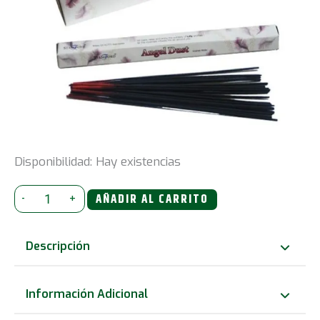
Disponibilidad:
Hay existencias
Stamford
-
+
AÑADIR AL CARRITO
Premium
Incienso
Descripción
-
Polvo
Información Adicional
de