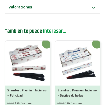
ángel
Valoraciones
cantidad
También te puede
interesar...
¡Oferta!
¡Oferta!
Stamford Premium Incienso
Stamford Premium Incienso
– Felicidad
– Sueños de hadas
El
El
El
El
1,95
€
1,46
€
1,95
€
1,46
€
IVA incluido
IVA incluido