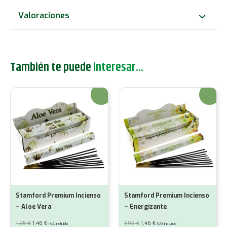
Valoraciones
También te puede
interesar...
¡Oferta!
¡Oferta!
Stamford Premium Incienso
Stamford Premium Incienso
– Aloe Vera
– Energizante
El
El
El
El
1,95
€
1,46
€
1,95
€
1,46
€
IVA incluido
IVA incluido