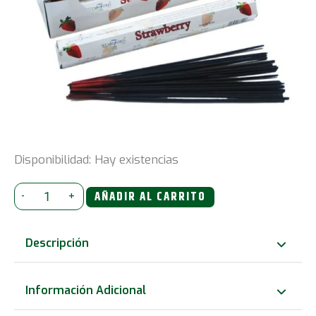
Disponibilidad:
Hay existencias
Stamford
-
+
AÑADIR AL CARRITO
Premium
Incienso
Descripción
-
fresa
Información Adicional
cantidad