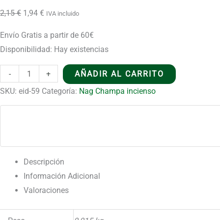
El
El
2,15
€
1,94
€
IVA incluido
precio
precio
Envío Gratis a partir de 60€
original
actual
Disponibilidad:
Hay existencias
era:
es:
2,15 €.
1,94 €.
Ritual
-
+
AÑADIR AL CARRITO
de
SKU:
eid-59
Categoría:
Nag Champa incienso
Yoga
Super
Hit
cantidad
Descripción
Información Adicional
Valoraciones