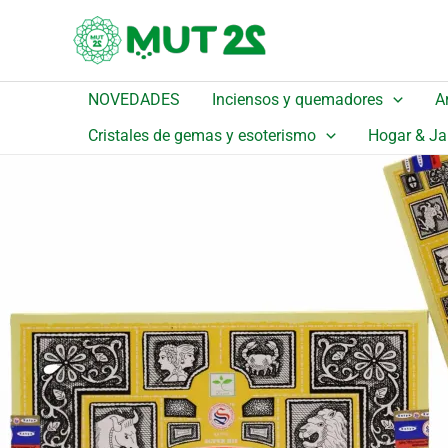
Ir
Inicio
/
Catálogo
/
Detalle
¡Oferta!
al
Ritual de Yoga Super Hit
contenido
El
El
2,15
€
1,94
€
IVA incluido
NOVEDADES
Inciensos y quemadores
A
precio
precio
original
actual
Cristales de gemas y esoterismo
Hogar & Ja
era:
es:
2,15 €.
1,94 €.