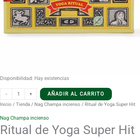
Disponibilidad:
Hay existencias
Ritual
-
+
AÑADIR AL CARRITO
de
Inicio
/
Tienda
/
Nag Champa incienso
/ Ritual de Yoga Super Hit
Yoga
Nag Champa incienso
Super
Ritual de Yoga Super Hit
Hit
cantidad