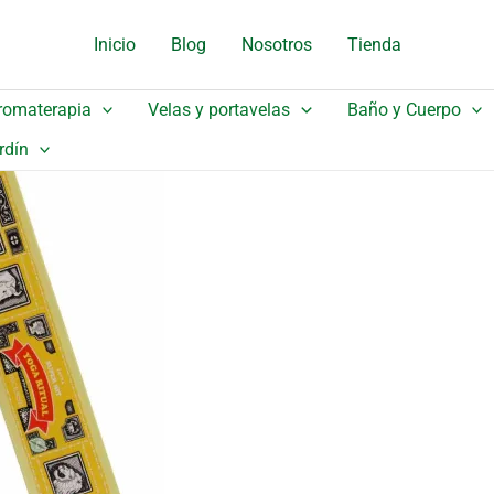
original
actual
Inicio
Blog
Nosotros
Tienda
era:
es:
2,15 €.
1,94 €.
romaterapia
Velas y portavelas
Baño y Cuerpo
rdín