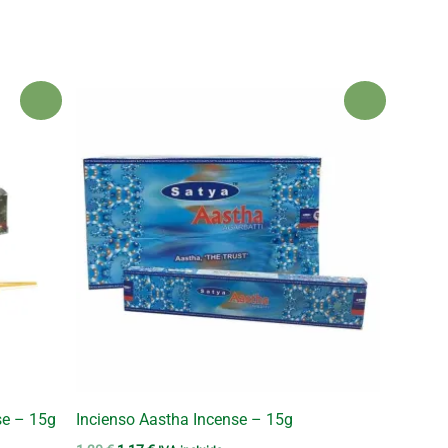
¡Oferta!
¡Oferta!
se – 15g
Incienso Aastha Incense – 15g