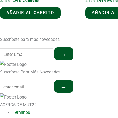
El
El
El
El
2,15
€
1,94
€
2,15
€
1,94
€
IVA incluido
IVA inc
precio
precio
precio
precio
original
actual
original
actual
AÑADIR AL CARRITO
AÑADIR AL
era:
es:
era:
es:
2,15 €.
1,94 €.
2,15 €.
1,94 €.
Suscríbete para más novedades
→
Suscríbete Para Más Novedades
→
ACERCA DE MUT22
Términos