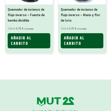
Quemador de incienso de
Quemador de incienso de
flujo inverso – Fuente de
flujo inverso – Mano y flor
bambú dividida
de loto
El
El
El
El
7,50
€
6,75
€
7,50
€
6,75
€
IVA incluido
IVA incluido
precio
precio
precio
precio
original
actual
original
actual
era:
es:
era:
es:
AÑADIR AL
AÑADIR AL
7,50 €.
6,75 €.
7,50 €.
6,75 €.
CARRITO
CARRITO