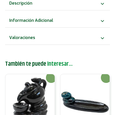
Incienso
Descripción
Reflujo
Inverso
Información Adicional
-
Moneda
Valoraciones
China
Antigua
cantidad
También te puede
interesar...
¡Oferta!
¡Oferta!