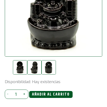
Disponibilidad:
Hay existencias
Quemador
-
+
AÑADIR AL CARRITO
de