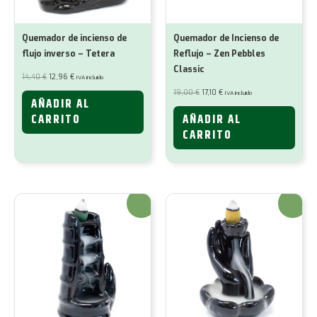
Quemador de incienso de
Quemador de Incienso de
flujo inverso – Tetera
Reflujo – Zen Pebbles
Classic
El
El
14,40
€
12,96
€
IVA incluido
precio
precio
original
actual
El
El
19,00
€
17,10
€
IVA incluido
era:
es:
precio
precio
AÑADIR AL
14,40 €.
12,96 €.
original
actual
era:
es:
CARRITO
AÑADIR AL
19,00 €.
17,10 €.
CARRITO
¡Oferta!
¡Oferta!