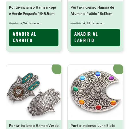
Porta-incienso Hamsa Rojo
Porta-incienso Hamsa de
y Verde Pequeño 13×5.5cm
Aluminio Pulido 18x13cm
El
El
El
El
15,73
€
14,94
€
26,21
€
24,90
€
IVA incluido
IVA incluido
precio
precio
precio
precio
original
actual
original
actual
era:
es:
era:
es:
AÑADIR AL
AÑADIR AL
15,73 €.
14,94 €.
26,21 €.
24,90 €.
CARRITO
CARRITO
¡Oferta!
¡Oferta!
Porta-incienso Hamsa Verde
Porta-incienso Luna Siete