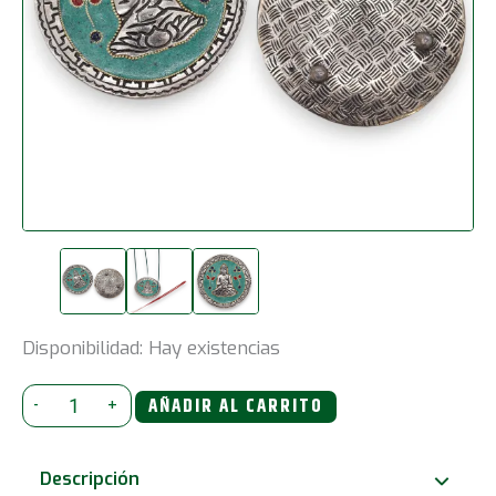
Disponibilidad:
Hay existencias
Porta-
-
+
AÑADIR AL CARRITO
incienso
Buda
Descripción