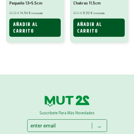
Pequeño 13×5.5cm
Chakras 11.5cm
El
El
El
El
15,73
€
14,94
€
8,74
€
8,30
€
IVA incluido
IVA incluido
precio
precio
precio
precio
original
actual
original
actual
era:
es:
era:
es:
AÑADIR AL
AÑADIR AL
15,73 €.
14,94 €.
8,74 €.
8,30 €.
CARRITO
CARRITO
Suscríbete Para Más Novedades
→