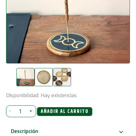
Disponibilidad:
Hay existencias
Oro
-
+
AÑADIR AL CARRITO
sobre
madera
Descripción