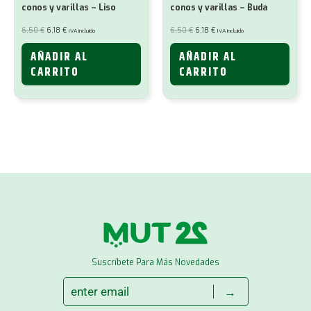
conos y varillas – Liso
conos y varillas – Buda
El
El
El
El
6,50
€
6,18
€
6,50
€
6,18
€
IVA incluido
IVA incluido
precio
precio
precio
precio
original
actual
original
actual
era:
es:
era:
es:
AÑADIR AL
AÑADIR AL
6,50 €.
6,18 €.
6,50 €.
6,18 €.
CARRITO
CARRITO
Suscríbete Para Más Novedades
→