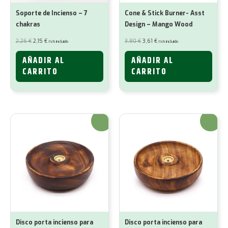
Soporte de Incienso – 7
Cone & Stick Burner- Asst
chakras
Design – Mango Wood
El
El
El
El
2,26
€
2,15
€
3,80
€
3,61
€
IVA incluido
IVA incluido
precio
precio
precio
precio
original
actual
original
actual
era:
es:
era:
es:
AÑADIR AL
AÑADIR AL
2,26 €.
2,15 €.
3,80 €.
3,61 €.
CARRITO
CARRITO
¡Oferta!
¡Oferta!
Disco porta incienso para
Disco porta incienso para