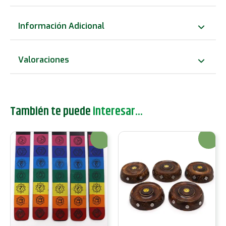
de
mango
Información Adicional
-
Cabeza
Valoraciones
de
Buda
cantidad
También te puede
interesar...
¡Oferta!
¡Oferta!