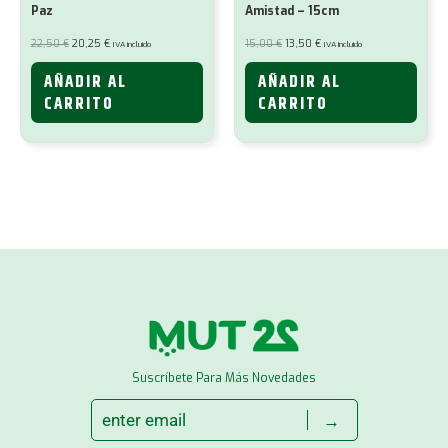
Paz
Amistad – 15cm
El
El
El
El
22,50
€
20,25
€
15,00
€
13,50
€
IVA incluido
IVA incluido
precio
precio
precio
precio
original
actual
original
actual
era:
es:
era:
es:
AÑADIR AL
AÑADIR AL
22,50 €.
20,25 €.
15,00 €.
13,50 €.
CARRITO
CARRITO
Suscríbete Para Más Novedades
→