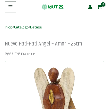
Ir
Hati
¡Oferta!
al
Ángel
contenido
-
Inicio
/
Catálogo
/
Detalle
Amor
-
Nuevo Hati-Hati Ángel – Amor – 25cm
25cm
cantidad
El
El
19,95
€
17,96
€
IVA incluido
precio
precio
original
actual
era:
es:
19,95 €.
17,96 €.