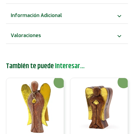
Ángel
-
Información Adicional
Amor
-
Valoraciones
25cm
cantidad
También te puede
interesar...
¡Oferta!
¡Oferta!