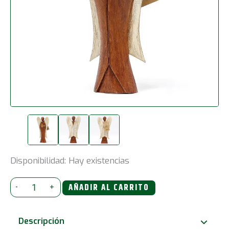
Disponibilidad:
Hay existencias
Nuevo
-
+
AÑADIR AL CARRITO
Hati-
Hati
Descripción