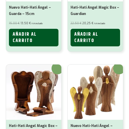
Nuevo Hati-Hati Ángel –
Hati-Hati Angel Magic Box –
Guarda – 15cm
Guardian
El
El
El
El
15,00
€
13,50
€
22,50
€
20,25
€
IVA incluido
IVA incluido
precio
precio
precio
precio
original
actual
original
actual
era:
es:
era:
es:
AÑADIR AL
AÑADIR AL
15,00 €.
13,50 €.
22,50 €.
20,25 €.
CARRITO
CARRITO
¡Oferta!
¡Oferta!
Hati-Hati Angel Magic Box –
Nuevo Hati-Hati Ángel –