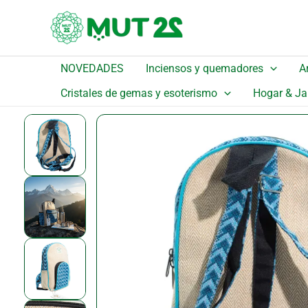
Ir
al
contenido
NOVEDADES
Inciensos y quemadores
A
Inicio
/
Catálogo
/
Detalle
Cristales de gemas y esoterismo
Hogar & Ja