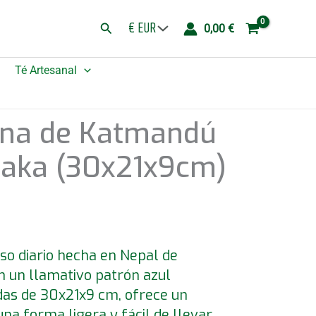
Buscar
0,00
€
Té Artesanal
ana de Katmandú
haka (30x21x9cm)
o diario hecha en Nepal de
 un llamativo patrón azul
das de 30x21x9 cm, ofrece un
a forma ligera y fácil de llevar,