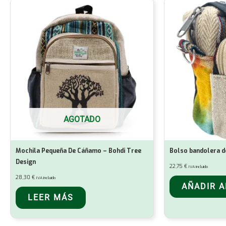
AGOTADO
Mochila Pequeña De Cáñamo – Bohdi Tree
Bolso bandolera d
Design
22,75
€
IVA incluido
28,30
€
IVA incluido
AÑADIR A
LEER MÁS