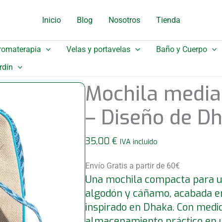
Inicio
Blog
Nosotros
Tienda
romaterapia
Velas y portavelas
Baño y Cuerpo
rdín
Mochila medi
– Diseño de D
35,00
€
IVA incluido
Envío Gratis a partir de 60€
Una mochila compacta para us
algodón y cáñamo, acabada en
inspirado en Dhaka. Con medi
almacenamiento práctico en un