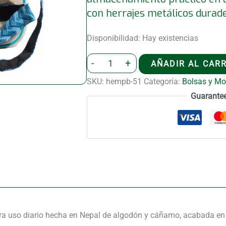
con herrajes metálicos durade
Disponibilidad:
Hay existencias
Mochila
-
+
AÑADIR AL CAR
mediana
SKU:
hempb-51
Categoría:
Bolsas y M
de
Guarante
Katmandú
–
Diseño
de
Dhaka
(30x21x9cm)
cantidad
 uso diario hecha en Nepal de algodón y cáñamo, acabada en u