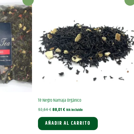
Té Negro Narnaja Orgánico
El
El
92,64
€
88,01
€
IVA incluido
precio
precio
original
actual
AÑADIR AL CARRITO
era:
es:
92,64 €.
88,01 €.