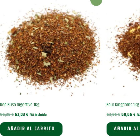
Red Bush Digestive 1Kg
Four Kingdoms 1Kg
El
El
El
El
66,35
€
63,03
€
63,85
€
60,66
€
IVA incluido
IV
precio
precio
precio
pr
original
actual
original
ac
AÑADIR AL CARRITO
AÑADIR AL
era:
es:
era:
es
66,35 €.
63,03 €.
63,85 €.
60