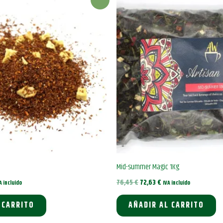
Mid-summer Magic 1Kg
El
El
76,45
€
72,63
€
A incluido
IVA incluido
ecio
precio
precio
tual
original
actual
 CARRITO
AÑADIR AL CARRITO
:
era:
es:
,66 €.
76,45 €.
72,63 €.