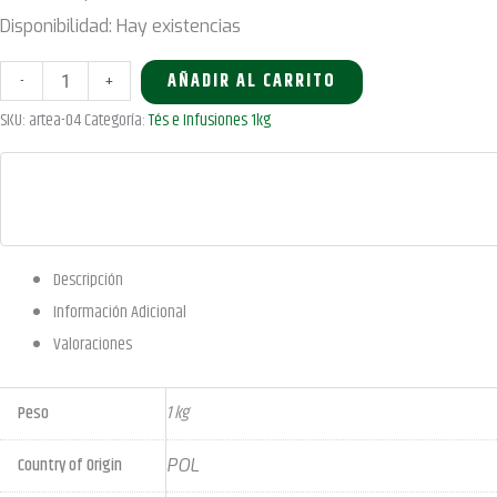
original
actual
Disponibilidad:
Hay existencias
era:
es:
65,15 €.
61,89 €.
Mindfulness
-
+
AÑADIR AL CARRITO
Meditation
SKU:
artea-04
Categoría:
Tés e Infusiones 1kg
1Kg
cantidad
Descripción
Información Adicional
Valoraciones
Peso
1 kg
Country of Origin
POL