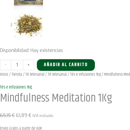
Disponibilidad:
Hay existencias
Mindfulness
-
+
AÑADIR AL CARRITO
Meditation
Inicio
/
Tienda
/
Té Artesanal
/
Té Artesanal
/
Tés e Infusiones 1kg
/ Mindfulness Medi
1Kg
Tés e Infusiones 1kg
cantidad
Mindfulness Meditation 1Kg
El
El
65,15
€
61,89
€
IVA incluido
precio
precio
Envío Gratis a partir de 60€