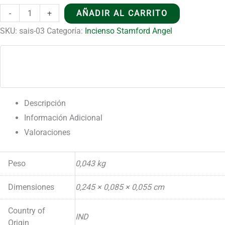
Incienso
-
+
AÑADIR AL CARRITO
Stamford
SKU:
sais-03
Categoría:
Incienso Stamford Angel
Angel
-
Fuego
cantidad
Descripción
Información Adicional
Valoraciones
Peso
0,043 kg
Dimensiones
0,245 × 0,085 × 0,055 cm
Country of
IND
Origin