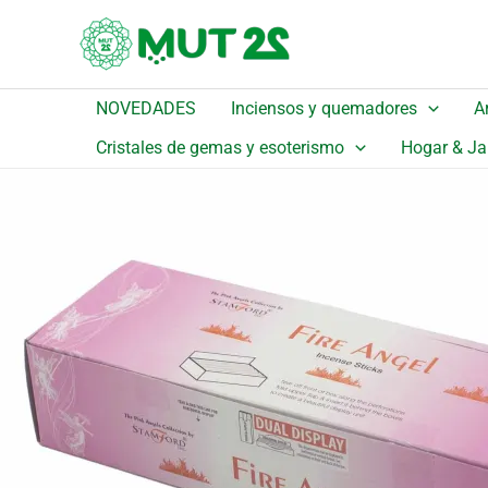
Ir
Inicio
/
Catálogo
/
Detalle
al
Incienso Stamford Angel – Fuego
contenido
1,95
€
IVA incluido
NOVEDADES
Inciensos y quemadores
A
Cristales de gemas y esoterismo
Hogar & Ja