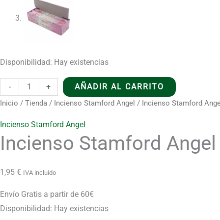
Disponibilidad:
Hay existencias
Incienso
-
+
AÑADIR AL CARRITO
Stamford
Inicio
/
Tienda
/
Incienso Stamford Angel
/ Incienso Stamford Ang
Angel
Incienso Stamford Angel
-
Incienso Stamford Angel
Fuego
cantidad
1,95
€
IVA incluido
Envío Gratis a partir de 60€
Disponibilidad:
Hay existencias