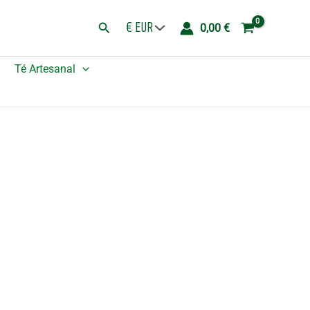
Angel
Buscar
0,00
€
-
Fuego
Té Artesanal
cantidad