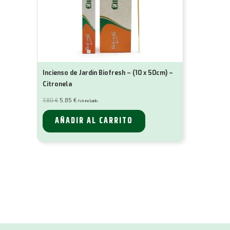
Incienso de Jardín Biofresh – (10 x 50cm) –
Citronela
El
El
7,80
€
5,85
€
IVA incluido
precio
precio
original
actual
era:
es:
AÑADIR AL CARRITO
7,80 €.
5,85 €.