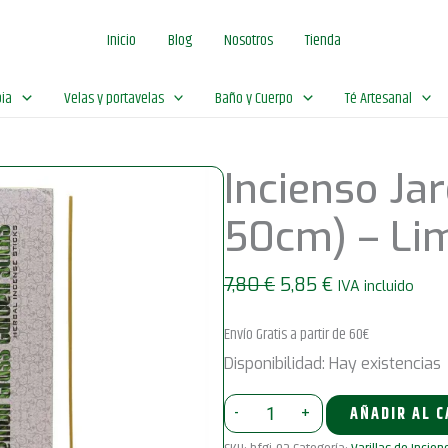
original
ac
Inicio
Blog
Nosotros
Tienda
era:
es:
7,80 €.
5,8
ia
Velas y portavelas
Baño y Cuerpo
Té Artesanal
Incienso Jar
50cm) – Lim
El
El
7,80
€
5,85
€
IVA incluido
precio
precio
Envío Gratis a partir de 60€
original
actual
era:
es:
Disponibilidad:
Hay existencias
7,80 €.
5,85 €.
Incienso
-
+
AÑADIR AL 
Jardín