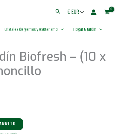
Biofresh
tual
Buscar
-
(10
5 €.
Cristales de gemas y esoterismo
Hogar & Jardín
x
50cm)
-
dín Biofresh – (10 x
Limoncillo
cantidad
oncillo
CARRITO