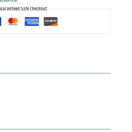
so BioFresh
uaranteed Safe Checkout