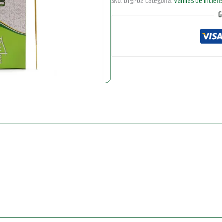
SKU:
bfgi-02
Categoría:
Varillas de Incien
Biofresh
G
-
(10
x
50cm)
-
Limoncillo
cantidad