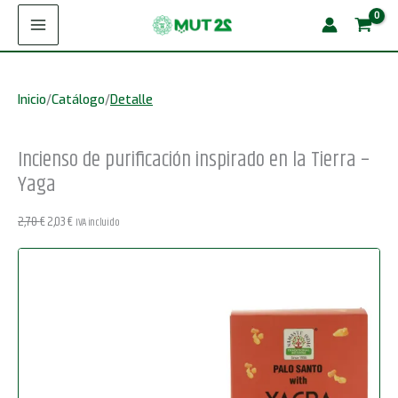
Ir
purificación
¡Oferta!
al
inspirado
contenido
en
Inicio
/
Catálogo
/
Detalle
la
Tierra
Incienso de purificación inspirado en la Tierra –
-
Yaga
Yaga
cantidad
El
El
2,70
€
2,03
€
IVA incluido
precio
precio
original
actual
era:
es:
2,70 €.
2,03 €.