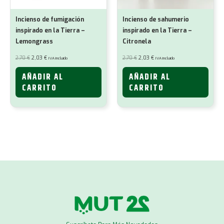
Incienso de fumigación
Incienso de sahumerio
inspirado en la Tierra –
inspirado en la Tierra –
Lemongrass
Citronela
El
El
El
El
2,70
€
2,03
€
2,70
€
2,03
€
IVA incluido
IVA incluido
precio
precio
precio
precio
original
actual
original
actual
era:
es:
era:
es:
AÑADIR AL
AÑADIR AL
2,70 €.
2,03 €.
2,70 €.
2,03 €.
CARRITO
CARRITO