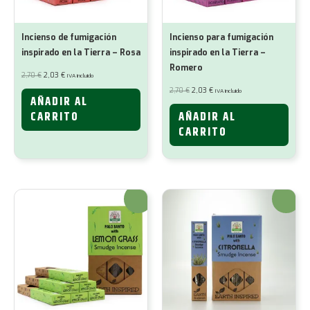
Incienso de fumigación
Incienso para fumigación
inspirado en la Tierra – Rosa
inspirado en la Tierra –
Romero
El
El
2,70
€
2,03
€
IVA incluido
precio
precio
original
actual
El
El
2,70
€
2,03
€
IVA incluido
era:
es:
precio
precio
AÑADIR AL
2,70 €.
2,03 €.
original
actual
era:
es:
CARRITO
AÑADIR AL
2,70 €.
2,03 €.
CARRITO
¡Oferta!
¡Oferta!