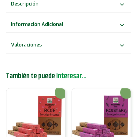
purificación
Descripción
inspirado
en
Información Adicional
la
Tierra
Valoraciones
-
Yaga
cantidad
También te puede
interesar...
¡Oferta!
¡Oferta!