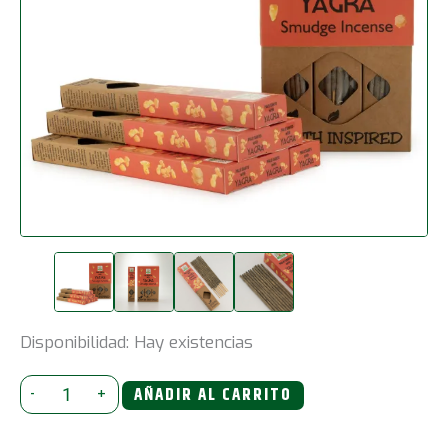
Disponibilidad:
Hay existencias
Incienso
-
+
AÑADIR AL CARRITO
de