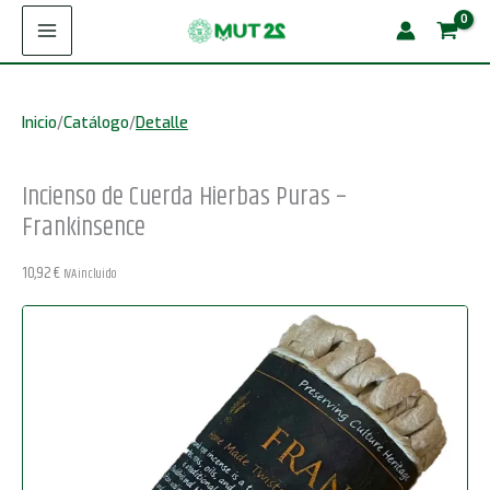
Ir
Cuerda
al
Hierbas
contenido
Puras
Inicio
/
Catálogo
/
Detalle
-
Frankinsence
Incienso de Cuerda Hierbas Puras –
cantidad
Frankinsence
10,92
€
IVA incluido