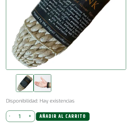
Disponibilidad:
Hay existencias
Incienso
-
+
AÑADIR AL CARRITO
de