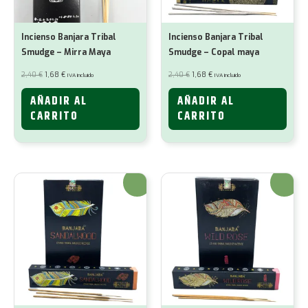
Incienso Banjara Tribal
Incienso Banjara Tribal
Smudge – Mirra Maya
Smudge – Copal maya
El
El
El
El
2,40
€
1,68
€
2,40
€
1,68
€
IVA incluido
IVA incluido
precio
precio
precio
precio
original
actual
original
actual
era:
es:
era:
es:
AÑADIR AL
AÑADIR AL
2,40 €.
1,68 €.
2,40 €.
1,68 €.
CARRITO
CARRITO
¡Oferta!
¡Oferta!