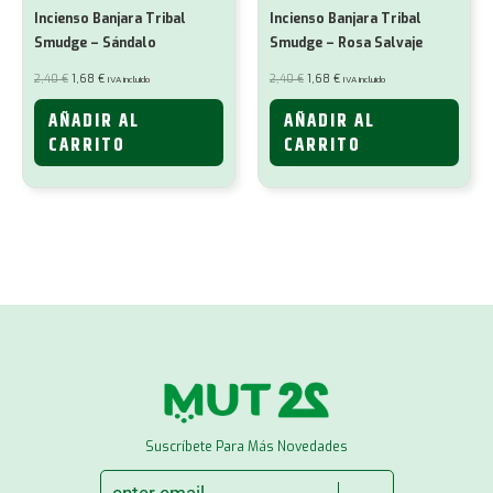
Incienso Banjara Tribal
Incienso Banjara Tribal
Smudge – Sándalo
Smudge – Rosa Salvaje
El
El
El
El
2,40
€
1,68
€
2,40
€
1,68
€
IVA incluido
IVA incluido
precio
precio
precio
precio
original
actual
original
actual
era:
es:
era:
es:
AÑADIR AL
AÑADIR AL
2,40 €.
1,68 €.
2,40 €.
1,68 €.
CARRITO
CARRITO
Suscríbete Para Más Novedades