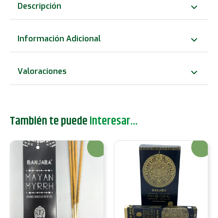
Tribal
Descripción
Smudge
-
Información Adicional
Sangre
de
Valoraciones
Dragón
cantidad
También te puede
interesar...
¡Oferta!
¡Oferta!