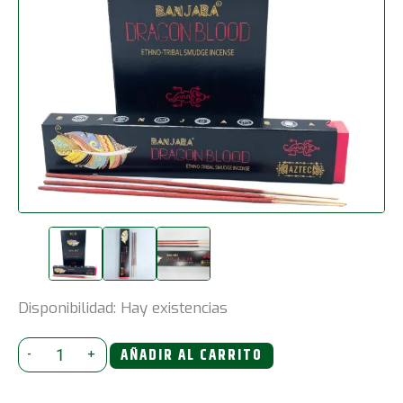
Disponibilidad:
Hay existencias
Incienso
-
+
AÑADIR AL CARRITO
Banjara