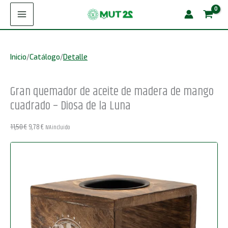
Ir
de
¡Oferta!
al
aceite
contenido
de
Inicio
/
Catálogo
/
Detalle
madera
de
Gran quemador de aceite de madera de mango
mango
cuadrado – Diosa de la Luna
cuadrado
-
El
El
11,50
€
9,78
€
IVA incluido
Diosa
precio
precio
original
actual
de
era:
es:
la
11,50 €.
9,78 €.
Luna
cantidad