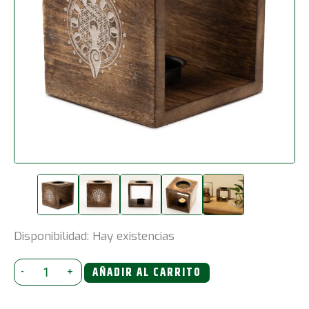
Disponibilidad:
Hay existencias
Gran
-
+
AÑADIR AL CARRITO
quemador