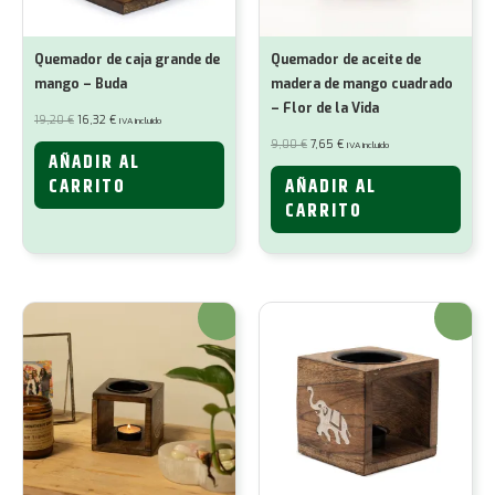
Quemador de caja grande de
Quemador de aceite de
mango – Buda
madera de mango cuadrado
– Flor de la Vida
El
El
19,20
€
16,32
€
IVA incluido
precio
precio
original
actual
El
El
9,00
€
7,65
€
IVA incluido
era:
es:
precio
precio
AÑADIR AL
19,20 €.
16,32 €.
original
actual
era:
es:
CARRITO
AÑADIR AL
9,00 €.
7,65 €.
CARRITO
¡Oferta!
¡Oferta!