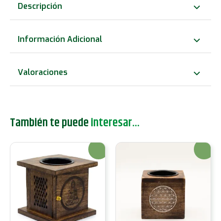
de
Descripción
aceite
de
Información Adicional
madera
de
Valoraciones
mango
cuadrado
-
También te puede
interesar...
Diosa
de
¡Oferta!
¡Oferta!
la
Luna
cantidad