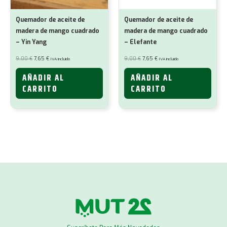
Quemador de aceite de
Quemador de aceite de
madera de mango cuadrado
madera de mango cuadrado
– Yin Yang
– Elefante
El
El
El
El
9,00
€
7,65
€
9,00
€
7,65
€
IVA incluido
IVA incluido
precio
precio
precio
precio
original
actual
original
actual
era:
es:
era:
es:
AÑADIR AL
AÑADIR AL
9,00 €.
7,65 €.
9,00 €.
7,65 €.
CARRITO
CARRITO