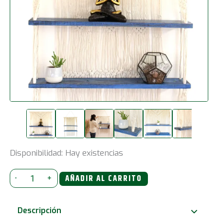
Disponibilidad:
Hay existencias
Estantes
-
+
AÑADIR AL CARRITO
Colgantes
de
Descripción