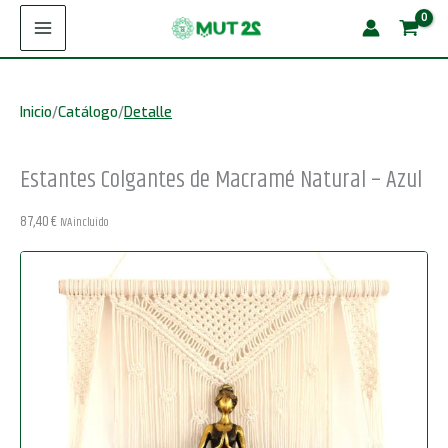
Ir
de
al
Macramé
contenido
Natural
Inicio
/
Catálogo
/
Detalle
-
Azul
Estantes Colgantes de Macramé Natural – Azul
cantidad
87,40
€
IVA incluido