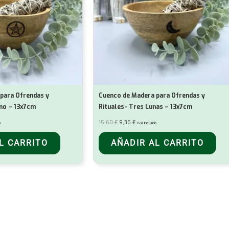
para Ofrendas y
Cuenco de Madera para Ofrendas y
no – 13x7cm
Rituales- Tres Lunas – 13x7cm
El
El
15,60
€
9,36
€
o
IVA incluido
precio
precio
original
actual
era:
es:
L CARRITO
AÑADIR AL CARRITO
15,60 €.
9,36 €.