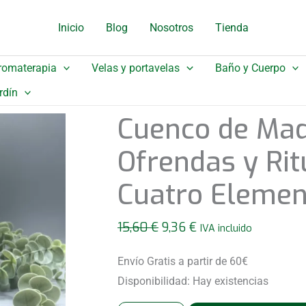
original
actua
era:
es:
Inicio
Blog
Nosotros
Tienda
15,60 €.
9,36 
romaterapia
Velas y portavelas
Baño y Cuerpo
rdín
Cuenco de Mad
Ofrendas y Rit
Cuatro Elemen
El
El
15,60
€
9,36
€
IVA incluido
precio
precio
original
actual
Envío Gratis a partir de 60€
era:
es:
Disponibilidad:
Hay existencias
15,60 €.
9,36 €.