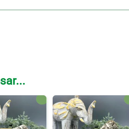
sar...
¡Oferta!
¡Of