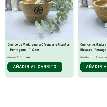
Cuenco de Madera para Ofrendas y Rituales
Cuenco de Madera 
– Pentágono – 11x7cm
Rituales- Pentágo
El
El
El
El
12,03
€
7,22
€
15,60
€
9,36
€
IVA incluido
IVA incluid
precio
precio
precio
precio
original
actual
original
actual
era:
es:
era:
es:
AÑADIR AL CARRITO
AÑADIR A
12,03 €.
7,22 €.
15,60 €.
9,36 €.