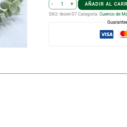
Cuenco
-
+
AÑADIR AL CAR
de
SKU:
rbowl-07
Categoría:
Cuenco de Mad
Madera
Guarante
para
Ofrendas
y
Rituales
-
Los
Cuatro
Elementos
-
13x7cm
cantidad