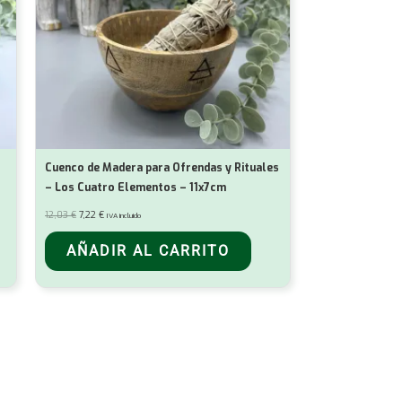
Cuenco de Madera para Ofrendas y Rituales
– Los Cuatro Elementos – 11x7cm
El
El
12,03
€
7,22
€
IVA incluido
precio
precio
original
actual
era:
es:
AÑADIR AL CARRITO
12,03 €.
7,22 €.