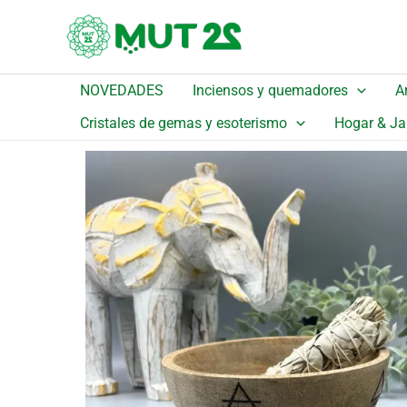
Ir
¡Oferta!
al
contenido
NOVEDADES
Inciensos y quemadores
A
Inicio
/
Catálogo
/
Detalle
Cristales de gemas y esoterismo
Hogar & Ja