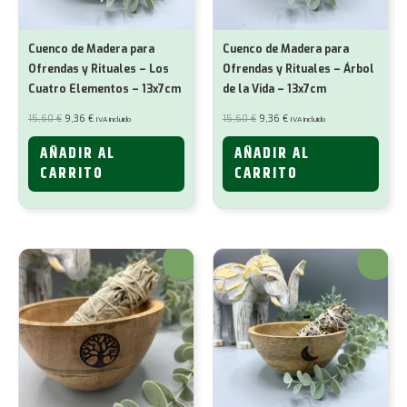
Cuenco de Madera para
Cuenco de Madera para
Ofrendas y Rituales – Los
Ofrendas y Rituales – Árbol
Cuatro Elementos – 13x7cm
de la Vida – 13x7cm
El
El
El
El
15,60
€
9,36
€
15,60
€
9,36
€
IVA incluido
IVA incluido
precio
precio
precio
precio
original
actual
original
actual
era:
es:
era:
es:
AÑADIR AL
AÑADIR AL
15,60 €.
9,36 €.
15,60 €.
9,36 €.
CARRITO
CARRITO
¡Oferta!
¡Oferta!