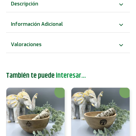
Madera
Descripción
para
Ofrendas
Información Adicional
y
Rituales
Valoraciones
-
Hamsa
-
También te puede
interesar...
11x7cm
cantidad
¡Oferta!
¡Oferta!