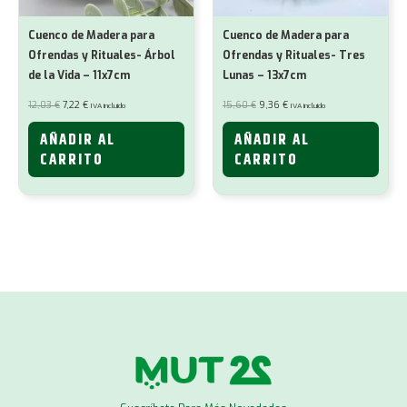
Cuenco de Madera para
Cuenco de Madera para
Ofrendas y Rituales- Árbol
Ofrendas y Rituales- Tres
de la Vida – 11x7cm
Lunas – 13x7cm
El
El
El
El
12,03
€
7,22
€
15,60
€
9,36
€
IVA incluido
IVA incluido
precio
precio
precio
precio
original
actual
original
actual
era:
es:
era:
es:
AÑADIR AL
AÑADIR AL
12,03 €.
7,22 €.
15,60 €.
9,36 €.
CARRITO
CARRITO