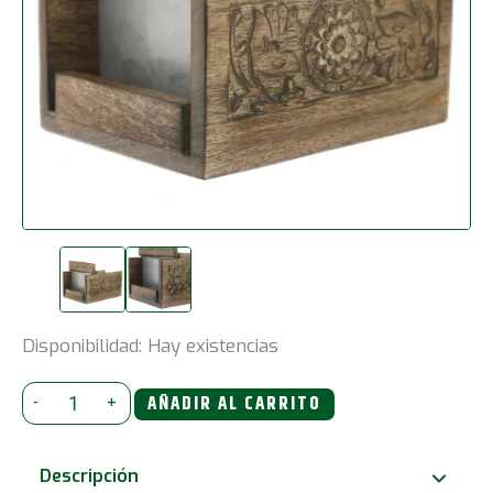
Disponibilidad:
Hay existencias
Cortador
-
+
AÑADIR AL CARRITO
Jabón
de
Descripción