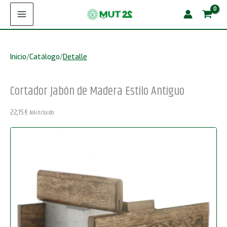
Ir
de
al
Madera
contenido
Estilo
Inicio
/
Catálogo
/
Detalle
Antiguo
cantidad
Cortador Jabón de Madera Estilo Antiguo
22,15
€
IVA incluido