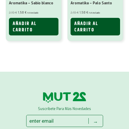
Aromatika – Sabio blanco
Aromatika – Palo Santo
El
El
El
El
2,10
€
1,58
€
2,10
€
1,58
€
IVA incluido
IVA incluido
precio
precio
precio
precio
original
actual
original
actual
era:
es:
era:
es:
AÑADIR AL
AÑADIR AL
2,10 €.
1,58 €.
2,10 €.
1,58 €.
CARRITO
CARRITO
Suscríbete Para Más Novedades
→