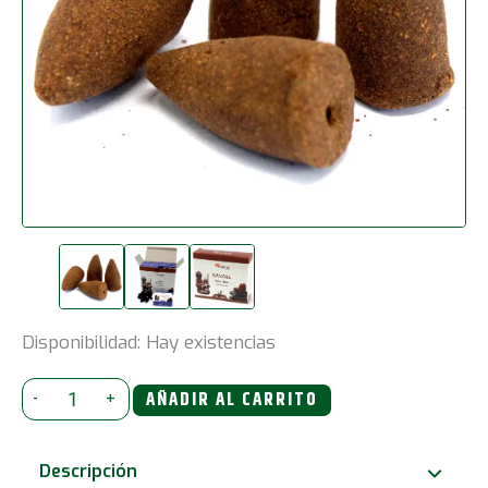
Disponibilidad:
Hay existencias
Conos
-
+
AÑADIR AL CARRITO
de
Incienso
Descripción