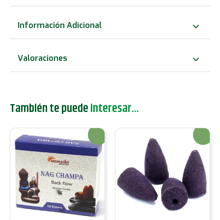
Reflujo
Aromatika
Información Adicional
-
Sándalo
Valoraciones
cantidad
También te puede
interesar...
¡Oferta!
¡Oferta!