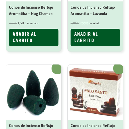
Conos de Incienso Reflujo
Conos de Incienso Reflujo
Aromatika – Nag Champa
Aromatika – Lavanda
El
El
El
El
2,10
€
1,58
€
2,10
€
1,58
€
IVA incluido
IVA incluido
precio
precio
precio
precio
original
actual
original
actual
era:
es:
era:
es:
AÑADIR AL
AÑADIR AL
2,10 €.
1,58 €.
2,10 €.
1,58 €.
CARRITO
CARRITO
¡Oferta!
¡Oferta!
Conos de Incienso Reflujo
Conos de Incienso Reflujo