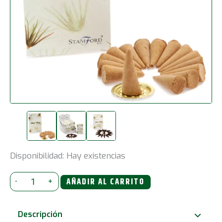
Disponibilidad:
Hay existencias
Conos
-
+
AÑADIR AL CARRITO
de
incienso
Descripción