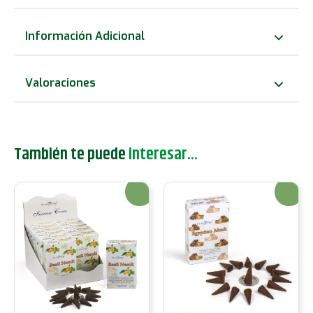
de
Aloe
Información Adicional
Vera
cantidad
Valoraciones
También te puede
interesar...
¡Oferta!
¡Oferta!