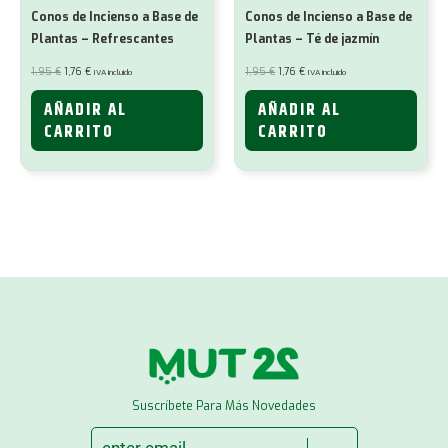
Conos de Incienso a Base de
Conos de Incienso a Base de
Plantas – Refrescantes
Plantas – Té de jazmín
El
El
El
El
1,95
€
1,76
€
1,95
€
1,76
€
IVA incluido
IVA incluido
precio
precio
precio
precio
original
actual
original
actual
era:
es:
era:
es:
AÑADIR AL
AÑADIR AL
1,95 €.
1,76 €.
1,95 €.
1,76 €.
CARRITO
CARRITO
Suscríbete Para Más Novedades