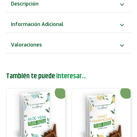
Incienso
Descripción
a
Base
Información Adicional
de
Plantas
Valoraciones
-
Anti
Estrés
También te puede
interesar...
cantidad
¡Oferta!
¡Oferta!