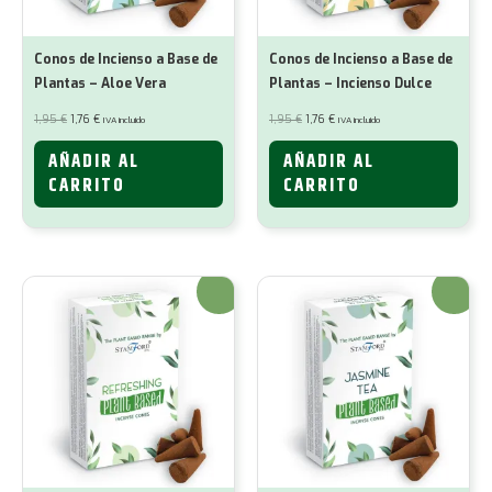
Conos de Incienso a Base de
Conos de Incienso a Base de
Plantas – Aloe Vera
Plantas – Incienso Dulce
El
El
El
El
1,95
€
1,76
€
1,95
€
1,76
€
IVA incluido
IVA incluido
precio
precio
precio
precio
original
actual
original
actual
era:
es:
era:
es:
AÑADIR AL
AÑADIR AL
1,95 €.
1,76 €.
1,95 €.
1,76 €.
CARRITO
CARRITO
¡Oferta!
¡Oferta!